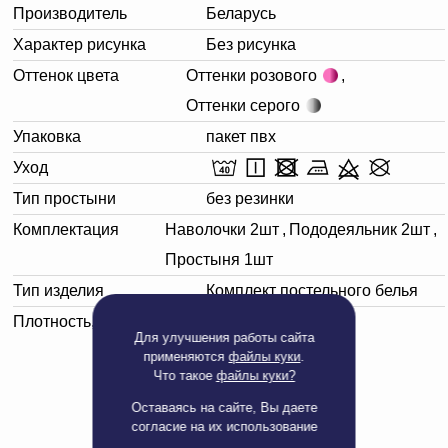
Производитель
Беларусь
Характер рисунка
Без рисунка
Оттенок цвета
Оттенки розового
,
Оттенки серого
Упаковка
пакет пвх
Уход
Тип простыни
без резинки
Комплектация
Наволочки 2шт
,
Пододеяльник 2шт
,
Простыня 1шт
Тип изделия
Комплект постельного белья
Плотность, г/м²
150
Для улучшения работы сайта
применяются
файлы куки
.
Что такое
файлы куки?
Оставаясь на сайте, Вы даете
согласие на их использование