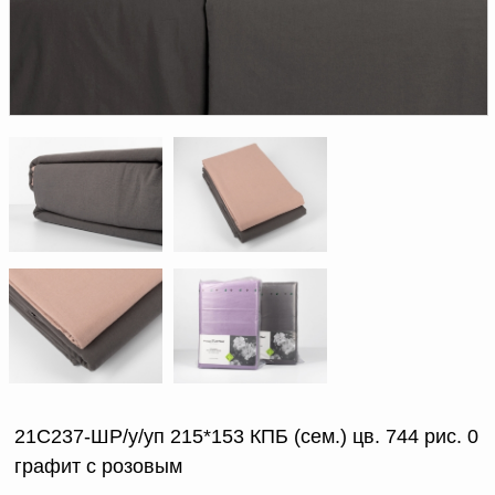
Доверенность на
получение груза
Документы по работе с
персональными данными
Письмо руководителю
Вопросы и ответы
Добавить
Новости | Статьи
в
корзину
21С237-ШР/у/уп 215*153 КПБ (сем.) цв. 744 рис. 0
графит с розовым