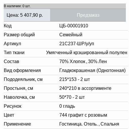
В наличии: 0 шт.
Цена:
5 407,90
р.
Предзаказ
Код
ЦБ-00001910
Размер общий
Семейный
Артикул
21С237-ШР/у/уп
Тип ткани
Умягченный крэшированный полулен
Состав
70% Хлопок
,
30% Лен
Вид оформления
Гладкокрашеная (Однотонная)
Пододеяльник, см
215*153 - 2 шт
Простыня, см
240*210 в ассортименте
Наволочка, см
50*70 - 2 шт
Рисунок
0 гладь
Цвет
744 графит с розовым
Применение
Гостиница. Отель.
,
Спальня