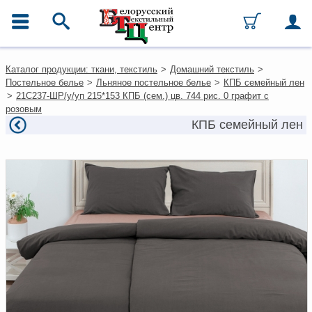
ГЛАВНОЕ МЕНЮ
Контакты
Каталог продукции: ткани, текстиль
>
Домашний текстиль
>
Каталог
Постельное белье
>
Льняное постельное белье
>
КПБ семейный лен
Ткани
>
21С237-ШР/у/уп 215*153 КПБ (сем.) цв. 744 рис. 0 графит с
Домашний текстиль
розовым
Одежда
КПБ семейный лен
Ковры
Текстиль для ресторанов и
гостиниц
Текстильная галантерея и
фурнитура
Условия работы
Оплата и доставка
Как оформить заказ
Вакансии
Как нас найти
Написать нам