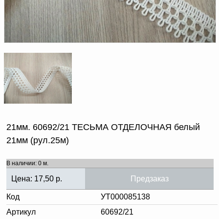
Доверенность на
получение груза
Документы по работе с
персональными данными
Письмо руководителю
Вопросы и ответы
Добавить
Новости | Статьи
в
корзину
21мм. 60692/21 ТЕСЬМА ОТДЕЛОЧНАЯ белый
21мм (рул.25м)
В наличии: 0 м.
Цена:
17,50
р.
Предзаказ
Код
УТ000085138
Артикул
60692/21