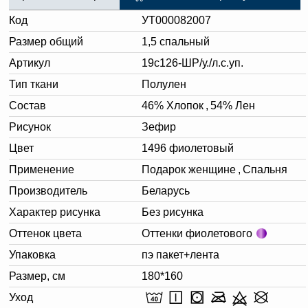
Код
УТ000082007
Размер общий
1,5 спальный
Артикул
19с126-ШР/у./л.с.уп.
Тип ткани
Полулен
Состав
46% Хлопок
,
54% Лен
Рисунок
Зефир
Цвет
1496 фиолетовый
Применение
Подарок женщине
,
Спальня
Производитель
Беларусь
Характер рисунка
Без рисунка
Оттенок цвета
Оттенки фиолетового
Упаковка
пэ пакет+лента
Размер, см
180*160
Уход