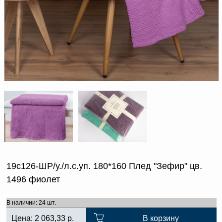
Доверенность на
получение груза
Документы по работе с
персональными данными
Письмо руководителю
Вопросы и ответы
Добавить
Новости | Статьи
в
корзину
19с126-ШР/у./л.с.уп. 180*160 Плед "Зефир" цв.
1496 фиолет
В наличии: 24 шт.
Цена:
2 063,33
р.
В корзину