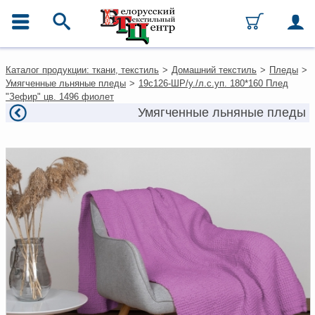
ГЛАВНОЕ МЕНЮ
Контакты
Каталог продукции: ткани, текстиль
>
Домашний текстиль
>
Пледы
>
Каталог
Умягченные льняные пледы
>
19с126-ШР/у./л.с.уп. 180*160 Плед
Ткани
"Зефир" цв. 1496 фиолет
Домашний текстиль
Умягченные льняные пледы
Одежда
Ковры
Текстиль для ресторанов и
гостиниц
Текстильная галантерея и
фурнитура
Условия работы
Оплата и доставка
Как оформить заказ
Вакансии
Как нас найти
Написать нам