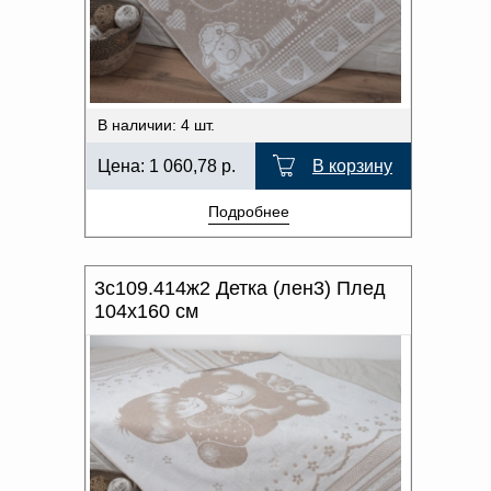
Доверенность на
получение груза
Документы по работе с
персональными данными
Письмо руководителю
Вопросы и ответы
В наличии: 4 шт.
Добавить
Новости | Статьи
в
Цена:
1 060,78
р.
В корзину
корзину
Подробнее
3с109.414ж2 Детка (лен3) Плед
104х160 см