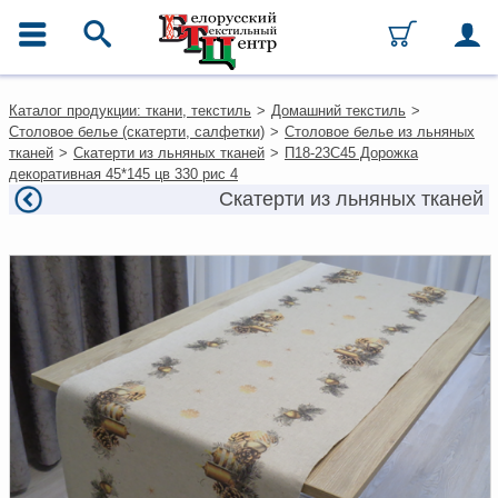
ГЛАВНОЕ МЕНЮ
Контакты
Каталог продукции: ткани, текстиль
>
Домашний текстиль
>
Каталог
Столовое белье (скатерти, салфетки)
>
Столовое белье из льняных
Ткани
тканей
>
Скатерти из льняных тканей
>
П18-23С45 Дорожка
Домашний текстиль
декоративная 45*145 цв 330 рис 4
Одежда
Скатерти из льняных тканей
Ковры
Текстиль для ресторанов и
гостиниц
Текстильная галантерея и
фурнитура
Условия работы
Оплата и доставка
Как оформить заказ
Вакансии
Как нас найти
Написать нам