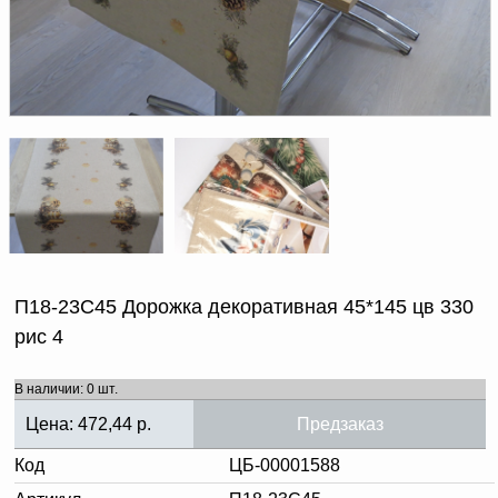
Доверенность на
получение груза
Документы по работе с
персональными данными
Письмо руководителю
Вопросы и ответы
Добавить
Новости | Статьи
в
корзину
П18-23С45 Дорожка декоративная 45*145 цв 330
рис 4
В наличии: 0 шт.
Цена:
472,44
р.
Предзаказ
Код
ЦБ-00001588