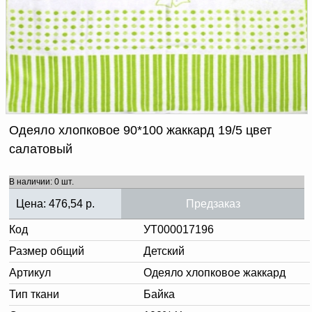
Доверенность на
получение груза
Документы по работе с
персональными данными
Письмо руководителю
Вопросы и ответы
Добавить
Новости | Статьи
в
корзину
Одеяло хлопковое 90*100 жаккард 19/5 цвет
салатовый
В наличии: 0 шт.
Цена:
476,54
р.
Предзаказ
Код
УТ000017196
Размер общий
Детский
Артикул
Одеяло хлопковое жаккард
Тип ткани
Байка