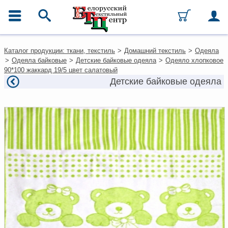
ГЛАВНОЕ МЕНЮ
Контакты
Каталог продукции: ткани, текстиль
>
Домашний текстиль
>
Одеяла
Каталог
>
Одеяла байковые
>
Детские байковые одеяла
>
Одеяло хлопковое
Ткани
90*100 жаккард 19/5 цвет салатовый
Домашний текстиль
Детские байковые одеяла
Одежда
Ковры
Текстиль для ресторанов и
гостиниц
Текстильная галантерея и
фурнитура
Условия работы
Оплата и доставка
Как оформить заказ
Вакансии
Как нас найти
Написать нам