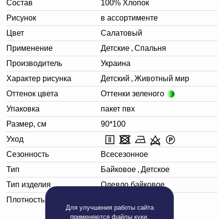
Состав
100% Хлопок
Рисунок
в ассортименте
Цвет
Салатовый
Применение
Детские
,
Спальня
Производитель
Украина
Характер рисунка
Детский
,
Животный мир
Оттенок цвета
Оттенки зеленого
Упаковка
пакет пвх
Размер, см
90*100
Уход
Сезонность
Всесезонное
Тип
Байковое
,
Детское
Тип изделия
Одеяло байковое
Плотность, г/м²
365
Для улучшения работы сайта
применяются
файлы куки
.