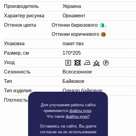
Производитель
Украина
Характер рисунка
Орнамент
Оттенок цвета
Оттенки бирюзового
,
Оттенки коричневого
Упаковка
пакет пвх
Размер, см
170*205
Уход
Сезонность
Всесезонное
Тип
Байковое
Тип изделия
Одеяло байковое
Плотность, г/м²
365
Для улучшения работы сайта
применяются
файлы куки
.
Что такое
файлы куки?
Оставаясь на сайте, Вы даете
согласие на их использование