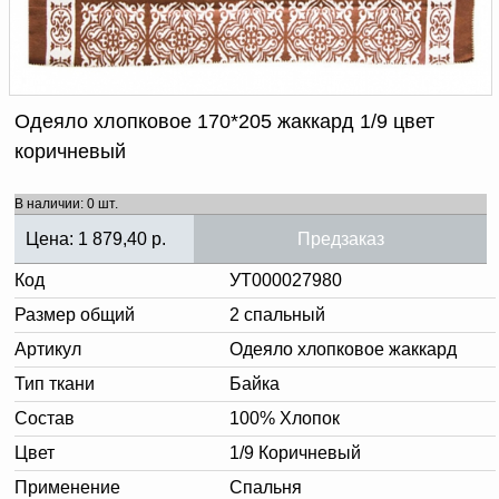
Доверенность на
получение груза
Документы по работе с
персональными данными
Письмо руководителю
Вопросы и ответы
Одеяло хлопковое 170*205 жаккард 1/9 цвет
Добавить
Новости | Статьи
коричневый
в
корзину
В наличии: 0 шт.
Цена:
1 879,40
р.
Предзаказ
Код
УТ000027980
Размер общий
2 спальный
Артикул
Одеяло хлопковое жаккард
Тип ткани
Байка
Состав
100% Хлопок
Цвет
1/9 Коричневый
Применение
Спальня