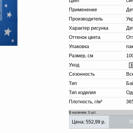
Цвет
си
Применение
Де
Производитель
Ук
Характер рисунка
Де
Оттенок цвета
От
Упаковка
па
Размер, см
10
Уход
Сезонность
Вс
Тип
Ба
Тип изделия
Од
Плотность, г/м²
36
В наличии: 0 шт.
Цена:
552,99
р.
П