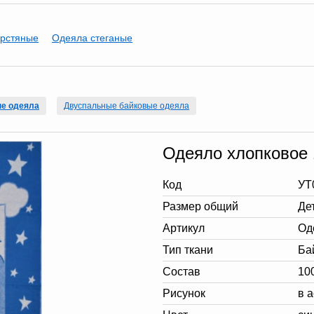
рстяные
Одеяла стеганые
ые одеяла
Двуспальные байковые одеяла
Одеяло хлопковое 
Код
УТ
Размер общий
Де
Артикул
Од
Тип ткани
Ба
Состав
10
Рисунок
в 