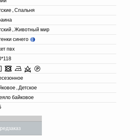
ний
тские
,
Спальня
раина
тский
,
Животный мир
тенки синего
кет пвх
0*118
есезонное
йковое
,
Детское
еяло байковое
5
редзаказ