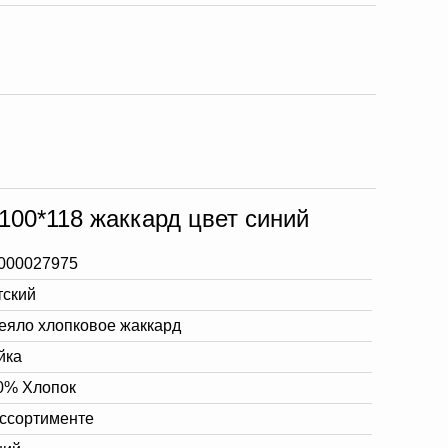
100*118 жаккард цвет синий
000027975
тский
еяло хлопковое жаккард
йка
0% Хлопок
ассортименте