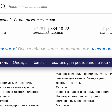
ПОДСКАЗКИ
ТОВАРЫ
каней, домашнего текстиля
+7 (812)
334-10-22
+7 (81
Просмотреть Все
тиля
домашний текстиль
ткани д
КАТЕГОРИИ
вечаем!
Вы всегда можете написать нам
электрон
тиль
Одежда
Ковры
Текстиль для ресторанов и гости
Махровые изделия по индивидуальны
Текстиль для ванной, бани, сауны
е подушки и наволочки
Детский текстиль
ушки на стулья и кресла
Халаты
тенца, скатерти, салфетки
Шторы, занавески из гардинного поло
рушники
Портьеры, комплекты портьер
 кухни
Наматрасники на резинках
лотенца, простыни, халаты.
Матрасы