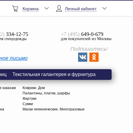
Корзина
Личный кабинет
2)
334-12-75
+7 (495)
649-0-679
ля спецодежды
для покупателей из Москвы
Подпишитесь!
ное письмо
ниц
Текстильная галантерея и фурнитура
м заказам
Коврики. Дом
Палантины, платки, шарфы
Фартуки
Сумки
тна
Маски гигиенические. Многоразовые