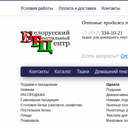
Условия работы
Оплата и доставка
Контакты
Оптовые продажи т
+7 (812)
334-10-21
ткани для домашнего текс
Есть вопросы?
От
Контакты
Каталог
Ткани
Домашний текс
Подарки к праздникам
Одеяла
Новинки
Подушки
РАСПРОДАЖА
Декоративны
Сувенирная продукция
Накидки, под
Столовое белье (скатерти, салфетки)
Льняные поло
Постельное белье
Полотенца, 
Пледы
Текстиль для
Покрывала
Махровые по