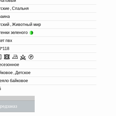
латовый
тские
,
Спальня
раина
тский
,
Животный мир
тенки зеленого
кет пвх
0*118
есезонное
йковое
,
Детское
еяло байковое
5
редзаказ