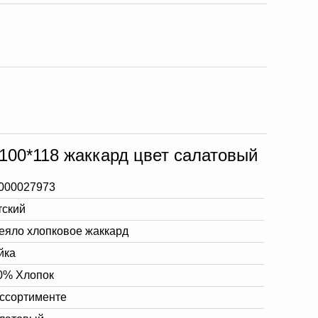
100*118 жаккард цвет салатовый
000027973
тский
еяло хлопковое жаккард
йка
0% Хлопок
ассортименте