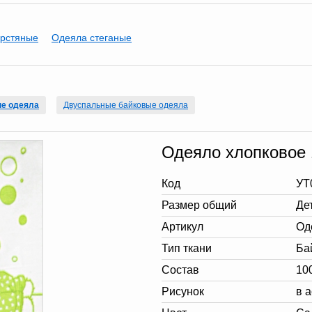
рстяные
Одеяла стеганые
ые одеяла
Двуспальные байковые одеяла
Одеяло хлопковое 
Код
УТ
Размер общий
Де
Артикул
Од
Тип ткани
Ба
Состав
10
Рисунок
в 