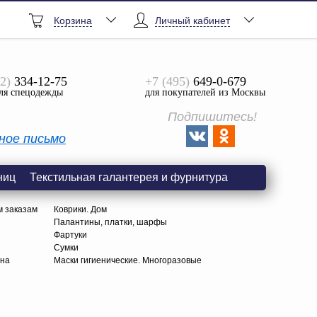
Корзина
Личный кабинет
2)
334-12-75
+7 (495)
649-0-679
ля спецодежды
для покупателей из Москвы
Подпишитесь!
ное письмо
ниц
Текстильная галантерея и фурнитура
м заказам
Коврики. Дом
Палантины, платки, шарфы
Фартуки
Сумки
тна
Маски гигиенические. Многоразовые