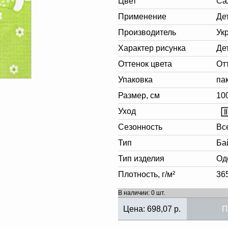
Цвет
Са
Применение
Де
Производитель
Ук
Характер рисунка
Де
Оттенок цвета
От
Упаковка
па
Размер, см
10
Уход
Сезонность
Вс
Тип
Ба
Тип изделия
Од
Плотность, г/м²
36
В наличии: 0 шт.
Цена:
698,07
р.
П