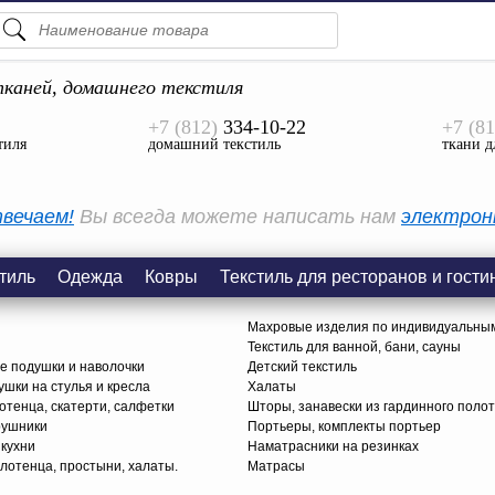
ПОДСКАЗКИ
ТОВАРЫ
каней, домашнего текстиля
+7 (812)
334-10-22
+7 (81
Просмотреть Все
тиля
домашний текстиль
ткани д
КАТЕГОРИИ
вечаем!
Вы всегда можете написать нам
электрон
тиль
Одежда
Ковры
Текстиль для ресторанов и гости
Махровые изделия по индивидуальны
Текстиль для ванной, бани, сауны
е подушки и наволочки
Детский текстиль
ушки на стулья и кресла
Халаты
тенца, скатерти, салфетки
Шторы, занавески из гардинного поло
рушники
Портьеры, комплекты портьер
 кухни
Наматрасники на резинках
лотенца, простыни, халаты.
Матрасы