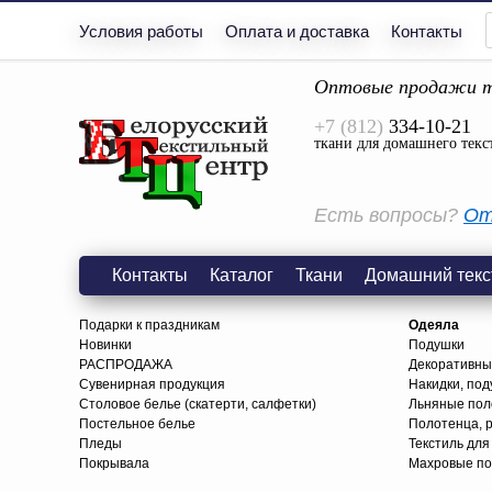
Условия работы
Оплата и доставка
Контакты
Оптовые продажи т
+7 (812)
334-10-21
ткани для домашнего текс
Есть вопросы?
От
Контакты
Каталог
Ткани
Домашний текс
Подарки к праздникам
Одеяла
Новинки
Подушки
РАСПРОДАЖА
Декоративны
Сувенирная продукция
Накидки, под
Столовое белье (скатерти, салфетки)
Льняные поло
Постельное белье
Полотенца, 
Пледы
Текстиль для
Покрывала
Махровые по