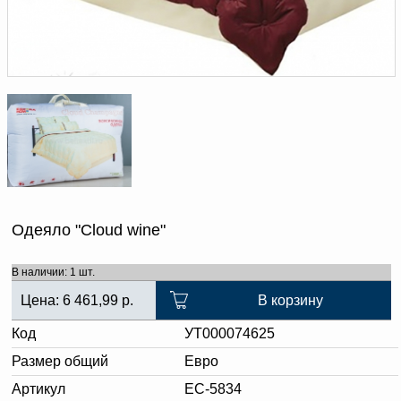
Доверенность на
получение груза
Документы по работе с
персональными данными
Письмо руководителю
Вопросы и ответы
Добавить
Новости | Статьи
в
корзину
Одеяло "Cloud wine"
В наличии: 1 шт.
Цена:
6 461,99
р.
В корзину
Код
УТ000074625
Размер общий
Евро
Артикул
ЕС-5834