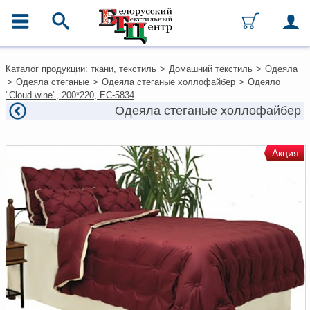
ГЛАВНОЕ МЕНЮ
Контакты
Каталог продукции: ткани, текстиль
>
Домашний текстиль
>
Одеяла
Каталог
>
Одеяла стеганые
>
Одеяла стеганые холлофайбер
>
Одеяло
Ткани
"Cloud wine", 200*220, ЕС-5834
Домашний текстиль
Одеяла стеганые холлофайбер
Одежда
Ковры
Текстиль для ресторанов и
Акция
гостиниц
Текстильная галантерея и
фурнитура
Условия работы
Оплата и доставка
Как оформить заказ
Вакансии
Как нас найти
Написать нам