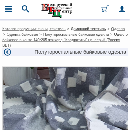
ГЛАВНОЕ МЕНЮ
Контакты
Каталог продукции: ткани, текстиль
>
Домашний текстиль
>
Одеяла
Каталог
>
Одеяла байковые
>
Полутороспальные байковые одеяла
>
Одеяло
Ткани
байковое в канте 140*205 жаккард "Квадратики" цв. серый (Россия
Домашний текстиль
ВВТ)
Одежда
Полутороспальные байковые одеяла
Ковры
Текстиль для ресторанов и
гостиниц
Текстильная галантерея и
фурнитура
Условия работы
Оплата и доставка
Как оформить заказ
Вакансии
Как нас найти
Написать нам