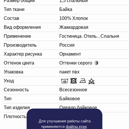
Размер общий
1,5 спальный
Тип ткани
Байка
Состав
100% Хлопок
Вид оформления
Жаккардовая
Применение
Гостиница. Отель.
,
Спальня
Производитель
Россия
Характер рисунка
Орнамент
Оттенок цвета
Оттенки серого
Упаковка
пакет пвх
Уход
Сезонность
Всесезонное
Тип
Байковое
Тип изделия
Одеяло байковое
Плотность, г/м²
400
Для улучшения работы сайта
применяются
файлы куки
.