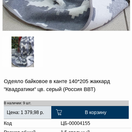
Доверенность на
получение груза
Документы по работе с
персональными данными
Письмо руководителю
Вопросы и ответы
Добавить
Новости | Статьи
в
корзину
Одеяло байковое в канте 140*205 жаккард
"Квадратики" цв. серый (Россия ВВТ)
В наличии: 9 шт.
Цена:
1 379,98
р.
В корзину
Код
ЦБ-00004155