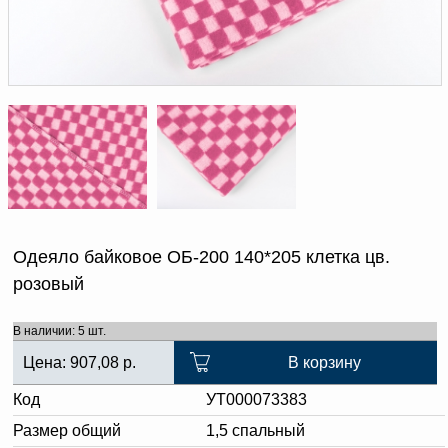
Доверенность на
получение груза
Документы по работе с
персональными данными
Письмо руководителю
Вопросы и ответы
Добавить
Новости | Статьи
в
корзину
Одеяло байковое ОБ-200 140*205 клетка цв.
розовый
В наличии: 5 шт.
Цена:
907,08
р.
В корзину
Код
УТ000073383
Размер общий
1,5 спальный