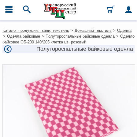
ГЛАВНОЕ МЕНЮ
Контакты
Каталог продукции: ткани, текстиль
>
Домашний текстиль
>
Одеяла
Каталог
>
Одеяла байковые
>
Полутороспальные байковые одеяла
>
Одеяло
Ткани
байковое ОБ-200 140*205 клетка цв. розовый
Домашний текстиль
Полутороспальные байковые одеяла
Одежда
Ковры
Текстиль для ресторанов и
гостиниц
Текстильная галантерея и
фурнитура
Условия работы
Оплата и доставка
Как оформить заказ
Вакансии
Как нас найти
Написать нам