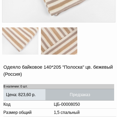
Доверенность на
получение груза
Документы по работе с
персональными данными
Письмо руководителю
Вопросы и ответы
Добавить
Новости | Статьи
в
корзину
Одеяло байковое 140*205 "Полоска" цв. бежевый
(Россия)
В наличии: 0 шт.
Цена:
823,60
р.
Предзаказ
Код
ЦБ-00008050
Размер общий
1,5 спальный