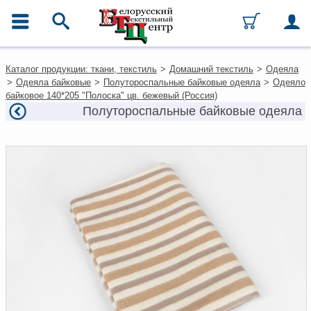
ГЛАВНОЕ МЕНЮ
Контакты
Каталог продукции: ткани, текстиль
>
Домашний текстиль
>
Одеяла
Каталог
>
Одеяла байковые
>
Полутороспальные байковые одеяла
>
Одеяло
Ткани
байковое 140*205 "Полоска" цв. бежевый (Россия)
Домашний текстиль
Полутороспальные байковые одеяла
Одежда
Ковры
Текстиль для ресторанов и
гостиниц
Текстильная галантерея и
фурнитура
Условия работы
Оплата и доставка
Как оформить заказ
Вакансии
Как нас найти
Написать нам