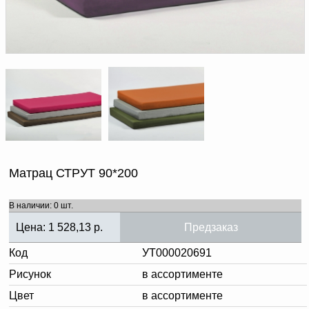
Доверенность на
получение груза
Документы по работе с
персональными данными
Письмо руководителю
Вопросы и ответы
Добавить
Новости | Статьи
в
корзину
Матрац СТРУТ 90*200
В наличии: 0 шт.
Цена:
1 528,13
р.
Предзаказ
Код
УТ000020691
Рисунок
в ассортименте
Цвет
в ассортименте