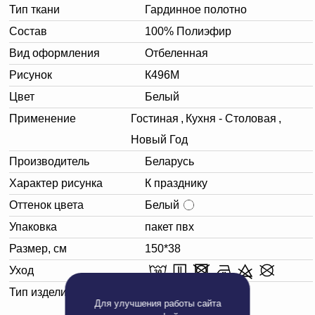
Тип ткани
Гардинное полотно
Состав
100% Полиэфир
Вид оформления
Отбеленная
Рисунок
К496М
Цвет
Белый
Применение
Гостиная
,
Кухня - Столовая
,
Новый Год
Производитель
Беларусь
Характер рисунка
К празднику
Оттенок цвета
Белый
Упаковка
пакет пвх
Размер, см
150*38
Уход
Тип изделия
Салфетка
Для улучшения работы сайта