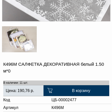
Доверенность на
получение груза
Документы по работе с
персональными данными
Письмо руководителю
Вопросы и ответы
Добавить
Новости | Статьи
в
корзину
К496М САЛФЕТКА ДЕКОРАТИВНАЯ белый 1.50
м*0
В наличии: 11 шт.
Цена:
190,76
р.
В корзину
Код
ЦБ-00002477
Артикул
К496М