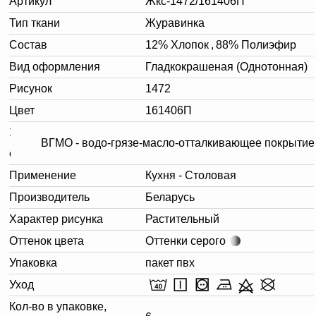
Артикул
Жкс-1472/161406П
Тип ткани
Журавинка
Состав
12% Хлопок
,
88% Полиэфир
Вид оформления
Гладкокрашеная (Однотонная)
Рисунок
1472
Цвет
161406П
Заключительная
ВГМО - водо-грязе-масло-отталкивающее покрытие
отделка
Применение
Кухня - Столовая
Производитель
Беларусь
Характер рисунка
Растительный
Оттенок цвета
Оттенки серого
Упаковка
пакет пвх
Уход
Кол-во в упаковке,