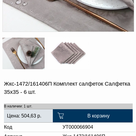
Доверенность на
получение груза
Документы по работе с
персональными данными
Письмо руководителю
Вопросы и ответы
Добавить
Новости | Статьи
в
корзину
Жкс-1472/161406П Комплект салфеток Салфетка
35x35 - 6 шт.
В наличии: 1 шт.
Цена:
504,63
р.
В корзину
Код
УТ000066904