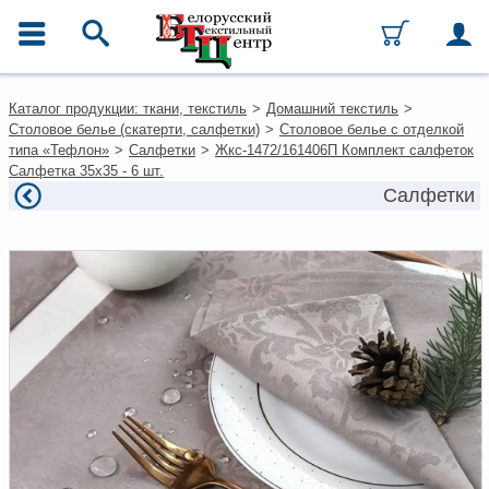
ГЛАВНОЕ МЕНЮ
Контакты
Каталог продукции: ткани, текстиль
>
Домашний текстиль
>
Каталог
Столовое белье (скатерти, салфетки)
>
Столовое белье с отделкой
Ткани
типа «Тефлон»
>
Салфетки
>
Жкс-1472/161406П Комплект салфеток
Домашний текстиль
Салфетка 35x35 - 6 шт.
Одежда
Салфетки
Ковры
Текстиль для ресторанов и
гостиниц
Текстильная галантерея и
фурнитура
Условия работы
Оплата и доставка
Как оформить заказ
Вакансии
Как нас найти
Написать нам