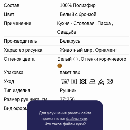
Состав
100% Полиэфир
Цвет
Белый с бронзой
Применение
Кухня - Столовая
,
Пасха
,
Свадьба
Производитель
Беларусь
Характер рисунка
Животный мир
,
Орнамент
Оттенок цвета
Белый
,
Оттенки коричневого
Упаковка
пакет пвх
Уход
Тип изделия
Рушник
Размер рушника, см
37*250
Вид оформления
Белая
Для улучшения работы сайта
применяются
файлы куки
.
Что такое
файлы куки?