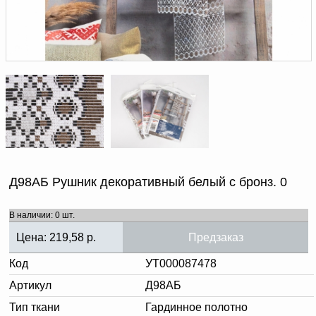
Доверенность на
получение груза
Документы по работе с
персональными данными
Письмо руководителю
Вопросы и ответы
Добавить
Новости | Статьи
в
корзину
Д98АБ Рушник декоративный белый с бронз. 0
В наличии: 0 шт.
Цена:
219,58
р.
Предзаказ
Код
УТ000087478
Артикул
Д98АБ
Тип ткани
Гардинное полотно