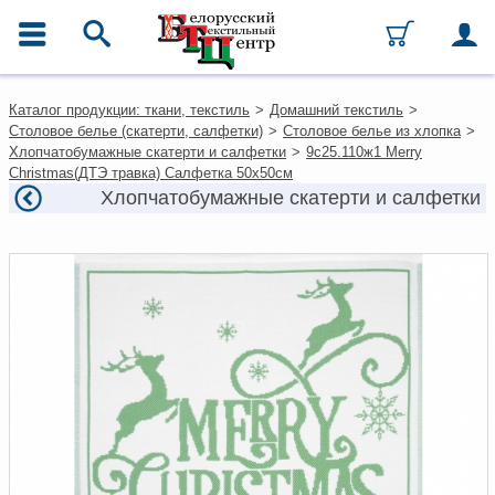
ГЛАВНОЕ МЕНЮ
Контакты
Каталог продукции: ткани, текстиль
>
Домашний текстиль
>
Каталог
Столовое белье (скатерти, салфетки)
>
Столовое белье из хлопка
>
Ткани
Хлопчатобумажные скатерти и салфетки
>
9с25.110ж1 Merry
Домашний текстиль
Christmas(ДТЭ травка) Салфетка 50х50см
Одежда
Хлопчатобумажные скатерти и салфетки
Ковры
Текстиль для ресторанов и
гостиниц
Текстильная галантерея и
фурнитура
Условия работы
Оплата и доставка
Как оформить заказ
Вакансии
Как нас найти
Написать нам