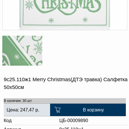
Доверенность на
получение груза
Документы по работе с
персональными данными
Письмо руководителю
Вопросы и ответы
Добавить
Новости | Статьи
в
корзину
9с25.110ж1 Merry Christmas(ДТЭ травка) Салфетка
50х50см
В наличии: 30 шт.
Цена:
247,47
р.
В корзину
Код
ЦБ-00009890