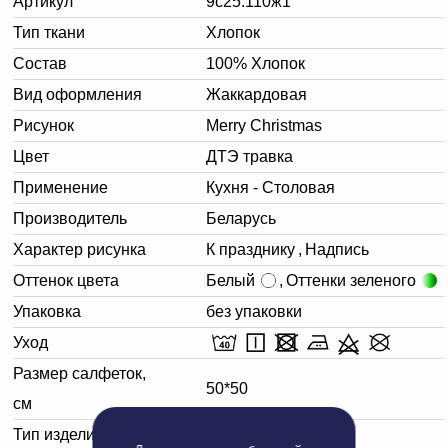
Артикул
9с25.110ж1
Тип ткани
Хлопок
Состав
100% Хлопок
Вид оформления
Жаккардовая
Рисунок
Merry Christmas
Цвет
ДТЭ травка
Применение
Кухня - Столовая
Производитель
Беларусь
Характер рисунка
К празднику
,
Надпись
Оттенок цвета
Белый
,
Оттенки зеленого
Упаковка
без упаковки
Уход
Размер салфеток,
50*50
см
Тип изделия
Салфетка