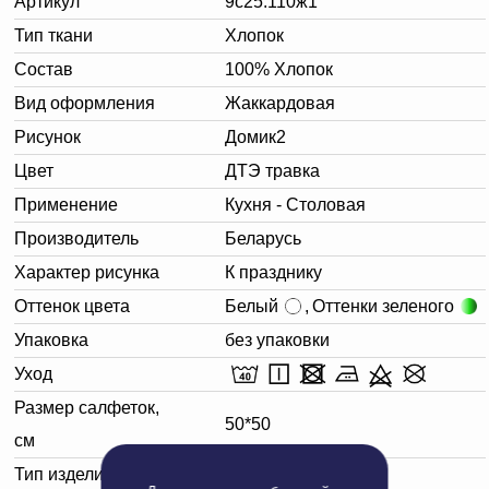
Артикул
9с25.110ж1
Тип ткани
Хлопок
Состав
100% Хлопок
Вид оформления
Жаккардовая
Рисунок
Домик2
Цвет
ДТЭ травка
Применение
Кухня - Столовая
Производитель
Беларусь
Характер рисунка
К празднику
Оттенок цвета
Белый
,
Оттенки зеленого
Упаковка
без упаковки
Уход
Размер салфеток,
50*50
см
Тип изделия
Салфетка