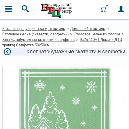
ГЛАВНОЕ МЕНЮ
Контакты
Каталог продукции: ткани, текстиль
>
Домашний текстиль
>
Каталог
Столовое белье (скатерти, салфетки)
>
Столовое белье из хлопка
>
Ткани
Хлопчатобумажные скатерти и салфетки
>
9с25.110ж1 Домик2(ДТЭ
Домашний текстиль
травка) Салфетка 50х50см
Одежда
Хлопчатобумажные скатерти и салфетки
Ковры
Текстиль для ресторанов и
гостиниц
Текстильная галантерея и
фурнитура
Условия работы
Оплата и доставка
Как оформить заказ
Вакансии
Как нас найти
Написать нам