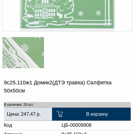
Доверенность на
получение груза
Документы по работе с
персональными данными
Письмо руководителю
Вопросы и ответы
Добавить
Новости | Статьи
в
корзину
9с25.110ж1 Домик2(ДТЭ травка) Салфетка
50х50см
В наличии: 29 шт.
Цена:
247,47
р.
В корзину
Код
ЦБ-00009908