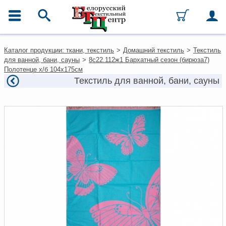
ГЛАВНОЕ МЕНЮ
Контакты
Каталог продукции: ткани, текстиль
>
Домашний текстиль
>
Текстиль
Каталог
для ванной, бани, сауны
>
8с22.112ж1 Бархатный сезон (бирюза7)
Ткани
Полотенце х/б 104х175см
Домашний текстиль
Текстиль для ванной, бани, сауны
Одежда
Ковры
Текстиль для ресторанов и
гостиниц
Текстильная галантерея и
фурнитура
Условия работы
Оплата и доставка
Как оформить заказ
Вакансии
Как нас найти
Написать нам