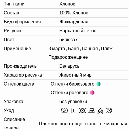
Тип ткани
Хлопок
Состав
100% Хлопок
Вид оформления
Жаккардовая
Рисунок
Бархатный сезон
Цвет
бирюза7
Применение
8 марта
,
Баня
,
Ванная
,
Пляж
,
Подарок женщине
Производитель
Беларусь
Характер рисунка
Животный мир
Оттенок цвета
Оттенки бирюзового
,
Оттенки розового
Упаковка
без упаковки
Уход
Описание
Пляжное полотенце, ткань - не махровая
товара