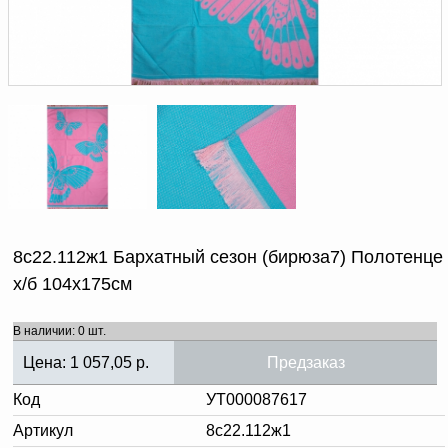
Доверенность на
получение груза
Документы по работе с
персональными данными
Письмо руководителю
Вопросы и ответы
Добавить
Новости | Статьи
в
корзину
8с22.112ж1 Бархатный сезон (бирюза7) Полотенце
х/б 104х175см
В наличии: 0 шт.
Цена:
1 057,05
р.
Предзаказ
Код
УТ000087617
Артикул
8с22.112ж1