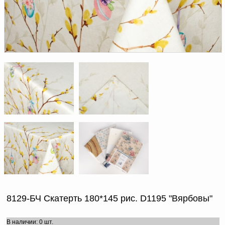
Доверенность на
получение груза
Документы по работе с
персональными данными
Письмо руководителю
Вопросы и ответы
Добавить
Новости | Статьи
в
корзину
8129-БЧ Скатерть 180*145 рис. D1195 "Вярбовы"
В наличии: 0 шт.