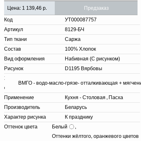
Цена:
1 139,46
р.
Предзаказ
Код
УТ000087757
Артикул
8129-БЧ
Тип ткани
Саржа
Состав
100% Хлопок
Вид оформления
Набивная (С рисунком)
Рисунок
D1195 Вярбовы
Заключительная
ВМГО - водо-масло-грязе- отталкивающая + мягчен
отделка.
Применение
Кухня - Столовая
,
Пасха
Производитель
Беларусь
Характер рисунка
К празднику
Оттенок цвета
Белый
,
Оттенки жёлтого, оранжевого цветов