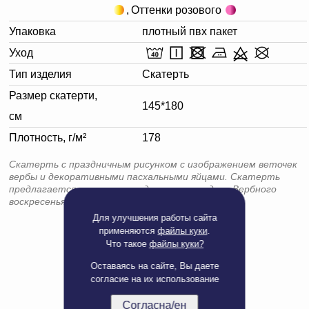
,
Оттенки розового
Упаковка
плотный пвх пакет
Уход
Тип изделия
Скатерть
Размер скатерти,
145*180
см
Плотность, г/м²
178
Скатерть с праздничным рисунком с изображением веточек
вербы и декоративными пасхальными яйцами. Скатерть
предлагается в качестве подарка на праздник Вербного
воскресенья и к Пасхе.
Для улучшения работы сайта
применяются
файлы куки
.
Что такое
файлы куки?
Оставаясь на сайте, Вы даете
согласие на их использование
Согласна/ен