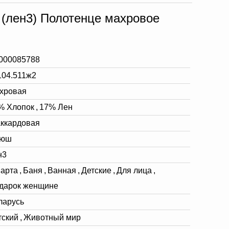
(лен3) Полотенце махровое
000085788
104.511ж2
хровая
% Хлопок
,
17% Лен
ккардовая
юш
н3
марта
,
Баня
,
Ванная
,
Детские
,
Для лица
,
дарок женщине
ларусь
тский
,
Животный мир