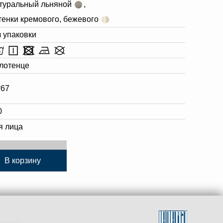
туральный льняной
,
тенки кремового, бежевого
з упаковки
лотенце
*67
0
я лица
В корзину