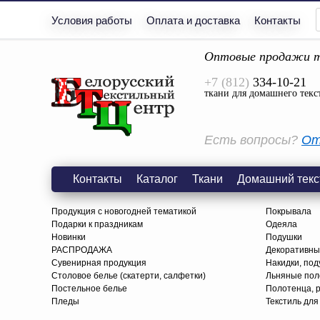
Условия работы
Оплата и доставка
Контакты
Оптовые продажи т
+7 (812)
334-10-21
ткани для домашнего текс
Есть вопросы?
От
Контакты
Каталог
Ткани
Домашний текс
Продукция с новогодней тематикой
Покрывала
Подарки к праздникам
Одеяла
Новинки
Подушки
РАСПРОДАЖА
Декоративны
Сувенирная продукция
Накидки, под
Столовое белье (скатерти, салфетки)
Льняные поло
Постельное белье
Полотенца, 
Пледы
Текстиль для