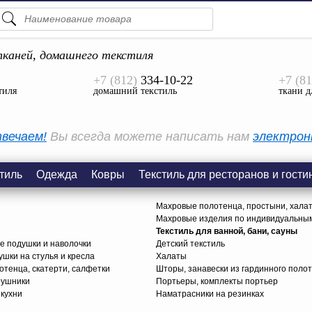
ПОДСКАЗКИ
ТОВАРЫ
каней, домашнего текстиля
+7 (812)
334-10-22
+7 (81
Просмотреть Все
тиля
домашний текстиль
ткани д
КАТЕГОРИИ
вечаем!
Вы всегда можете написать нам
электрон
тиль
Одежда
Ковры
Текстиль для ресторанов и гости
Махровые полотенца, простыни, хала
Махровые изделия по индивидуальны
Текстиль для ванной, бани, сауны
е подушки и наволочки
Детский текстиль
ушки на стулья и кресла
Халаты
тенца, скатерти, салфетки
Шторы, занавески из гардинного поло
рушники
Портьеры, комплекты портьер
 кухни
Наматрасники на резинках