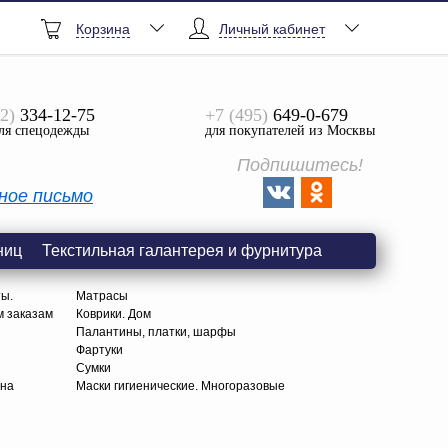
Корзина
Личный кабинет
2)
334-12-75
+7 (495)
649-0-679
ля спецодежды
для покупателей из Москвы
Подпишитесь!
ное письмо
ниц
Текстильная галантерея и фурнитура
ты.
Матрасы
м заказам
Коврики. Дом
Палантины, платки, шарфы
Фартуки
Сумки
тна
Маски гигиенические. Многоразовые