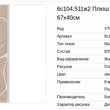
6с104.511ж2 Плюш 
67х40см
Код
УТ
Артикул
6с
Тип ткани
Ма
Состав
83
Вид оформления
Жа
Рисунок
Пл
Цвет
ле
Применение
8 
По
Производитель
Бе
Характер рисунка
Де