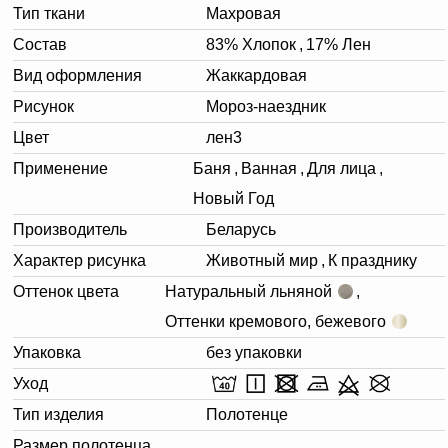
Тип ткани
Махровая
Состав
83% Хлопок
,
17% Лен
Вид оформления
Жаккардовая
Рисунок
Мороз-наездник
Цвет
лен3
Применение
Баня
,
Ванная
,
Для лица
,
Новый Год
Производитель
Беларусь
Характер рисунка
Животный мир
,
К празднику
Оттенок цвета
Натуральный льняной
,
Оттенки кремового, бежевого
Упаковка
без упаковки
Уход
Тип изделия
Полотенце
Размер полотенца,