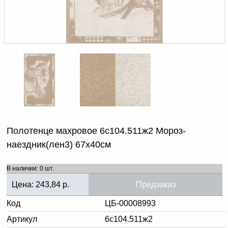
Доверенность на
получение груза
Документы по работе с
персональными данными
Письмо руководителю
Вопросы и ответы
Добавить
Новости | Статьи
в
корзину
Полотенце махровое 6с104.511ж2 Мороз-
наездник(лен3) 67х40см
В наличии: 0 шт.
Цена:
243,84
р.
Предзаказ
Код
ЦБ-00008993
Артикул
6с104.511ж2