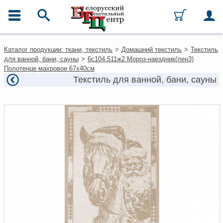
ГЛАВНОЕ МЕНЮ
Контакты
Каталог продукции: ткани, текстиль
>
Домашний текстиль
>
Текстиль
Каталог
для ванной, бани, сауны
>
6с104.511ж2 Мороз-наездник(лен3)
Ткани
Полотенце махровое 67х40см
Домашний текстиль
Текстиль для ванной, бани, сауны
Одежда
Ковры
Текстиль для ресторанов и
гостиниц
Текстильная галантерея и
фурнитура
Условия работы
Оплата и доставка
Как оформить заказ
Вакансии
Как нас найти
Написать нам