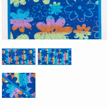
Доверенность на
получение груза
Документы по работе с
персональными данными
Письмо руководителю
Вопросы и ответы
Добавить
Новости | Статьи
в
корзину