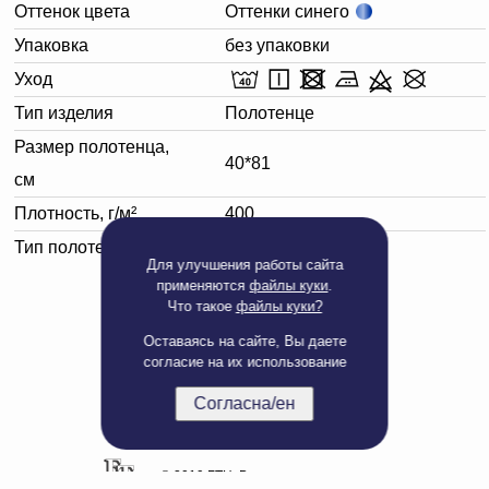
Оттенок цвета
Оттенки синего
Упаковка
без упаковки
Уход
Тип изделия
Полотенце
Размер полотенца,
40*81
см
Плотность, г/м²
400
Тип полотенца
Для лица
Для улучшения работы сайта
применяются
файлы куки
.
Что такое
файлы куки?
Оставаясь на сайте, Вы даете
согласие на их использование
Согласна/ен
Полная версия сайта
© 2019 БТЦ. Все права защищены