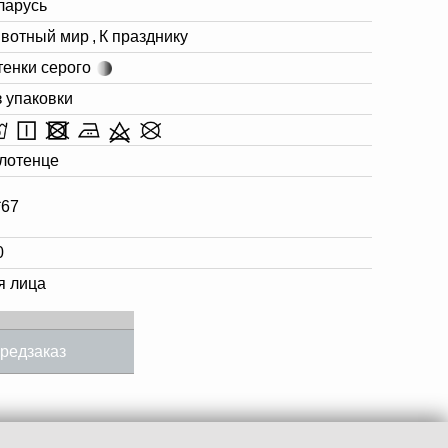
ларусь
вотный мир
,
К празднику
тенки серого
з упаковки
лотенце
*67
0
я лица
редзаказ