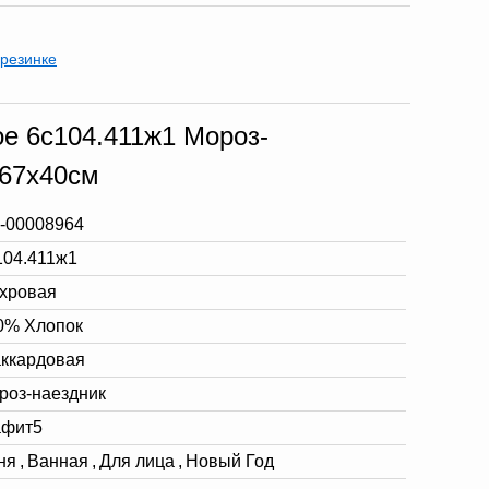
резинке
е 6с104.411ж1 Мороз-
 67х40см
-00008964
104.411ж1
хровая
0% Хлопок
ккардовая
роз-наездник
афит5
ня
,
Ванная
,
Для лица
,
Новый Год