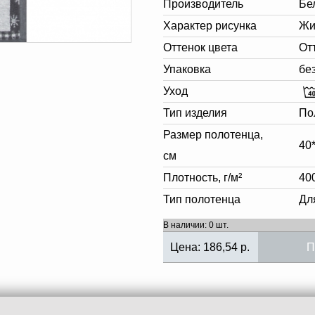
Производитель
Бе
Характер рисунка
Жи
Оттенок цвета
От
Упаковка
бе
Уход
Тип изделия
По
Размер полотенца,
40
см
Плотность, г/м²
40
Тип полотенца
Дл
В наличии: 0 шт.
Цена:
186,54
р.
П