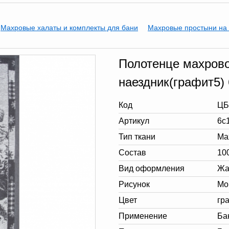
Махровые халаты и комплекты для бани
Махровые простыни на 
Полотенце махрово
наездник(графит5)
Код
ЦБ
Артикул
6с
Тип ткани
Ма
Состав
10
Вид оформления
Жа
Рисунок
Мо
Цвет
гр
Применение
Ба