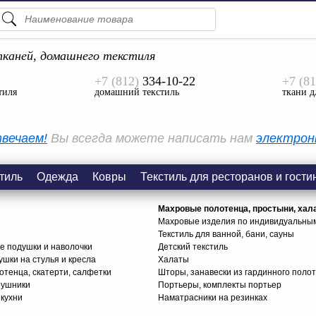
ПОДСКАЗКИ
ТОВАРЫ
каней, домашнего текстиля
+7 (812)
334-10-22
+7 (81
Просмотреть Все
тиля
домашний текстиль
ткани д
КАТЕГОРИИ
вечаем!
Вы всегда можете написать нам
электрон
тиль
Одежда
Ковры
Текстиль для ресторанов и гости
Махровые полотенца, простыни, хал
Махровые изделия по индивидуальны
Текстиль для ванной, бани, сауны
е подушки и наволочки
Детский текстиль
ушки на стулья и кресла
Халаты
тенца, скатерти, салфетки
Шторы, занавески из гардинного поло
рушники
Портьеры, комплекты портьер
 кухни
Наматрасники на резинках