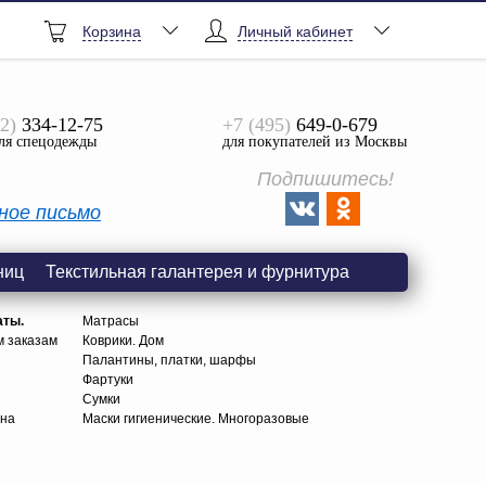
Корзина
Личный кабинет
2)
334-12-75
+7 (495)
649-0-679
ля спецодежды
для покупателей из Москвы
Подпишитесь!
ное письмо
ниц
Текстильная галантерея и фурнитура
аты.
Матрасы
м заказам
Коврики. Дом
Палантины, платки, шарфы
Фартуки
Сумки
тна
Маски гигиенические. Многоразовые