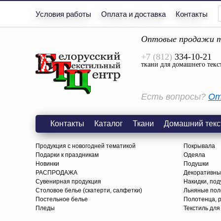
Условия работы
Оплата и доставка
Контакты
Оптовые продажи т
+7 (812)
334-10-21
ткани для домашнего текс
Есть вопросы?
От
Контакты
Каталог
Ткани
Домашний текс
Продукция с новогодней тематикой
Покрывала
Подарки к праздникам
Одеяла
Новинки
Подушки
РАСПРОДАЖА
Декоративны
Сувенирная продукция
Накидки, под
Столовое белье (скатерти, салфетки)
Льняные поло
Постельное белье
Полотенца, 
Пледы
Текстиль для