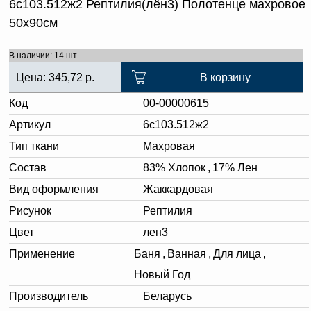
6с103.512ж2 Рептилия(лён3) Полотенце махровое
50х90см
В наличии: 14 шт.
Цена:
345,72
р.
В корзину
Код
00-00000615
Артикул
6с103.512ж2
Тип ткани
Махровая
Состав
83% Хлопок
,
17% Лен
Вид оформления
Жаккардовая
Рисунок
Рептилия
Цвет
лен3
Применение
Баня
,
Ванная
,
Для лица
,
Новый Год
Производитель
Беларусь