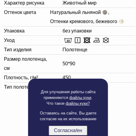
Характер рисунка
Животный мир
Оттенок цвета
Натуральный льняной
,
Оттенки кремового, бежевого
Упаковка
без упаковки
Уход
Тип изделия
Полотенце
Размер полотенца,
50*90
см
Плотность, г/м²
450
Тип полотенца
Для лица
Для улучшения работы сайта
применяются
файлы куки
.
Что такое
файлы куки?
Оставаясь на сайте, Вы даете
согласие на их использование
Согласна/ен
Полная версия сайта