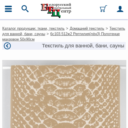
ГЛАВНОЕ МЕНЮ
Контакты
Каталог продукции: ткани, текстиль
>
Домашний текстиль
>
Текстиль
Каталог
для ванной, бани, сауны
>
6с103.512ж2 Рептилия(лён3) Полотенце
Ткани
махровое 50х90см
Домашний текстиль
Текстиль для ванной, бани, сауны
Одежда
Ковры
Текстиль для ресторанов и
гостиниц
Текстильная галантерея и
фурнитура
Условия работы
Оплата и доставка
Как оформить заказ
Вакансии
Как нас найти
Написать нам