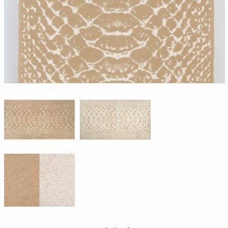
Доверенность на
получение груза
Документы по работе с
персональными данными
Письмо руководителю
Вопросы и ответы
Добавить
Новости | Статьи
в
корзину