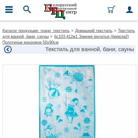
ГЛАВНОЕ МЕНЮ
Контакты
Каталог продукции: ткани, текстиль
>
Домашний текстиль
>
Текстиль
Каталог
для ванной, бани, сауны
>
6с103.412ж1 Зимнее веселье (бирюза2)
Ткани
Полотенце махровое 50х90см
Домашний текстиль
Текстиль для ванной, бани, сауны
Одежда
Ковры
Текстиль для ресторанов и
гостиниц
Текстильная галантерея и
фурнитура
Условия работы
Оплата и доставка
Как оформить заказ
Вакансии
Как нас найти
Написать нам