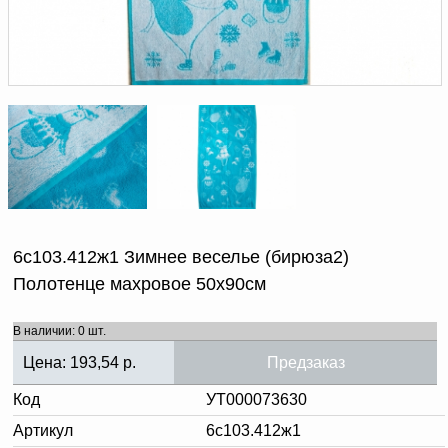
Доверенность на
получение груза
Документы по работе с
персональными данными
Письмо руководителю
Вопросы и ответы
Добавить
Новости | Статьи
в
корзину
6с103.412ж1 Зимнее веселье (бирюза2)
Полотенце махровое 50х90см
В наличии: 0 шт.
Цена:
193,54
р.
Предзаказ
Код
УТ000073630
Артикул
6с103.412ж1