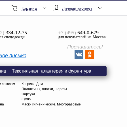
Корзина
Личный кабинет
2)
334-12-75
+7 (495)
649-0-679
ля спецодежды
для покупателей из Москвы
Подпишитесь!
ное письмо
ниц
Текстильная галантерея и фурнитура
м заказам
Коврики. Дом
Палантины, платки, шарфы
Фартуки
Сумки
тна
Маски гигиенические. Многоразовые