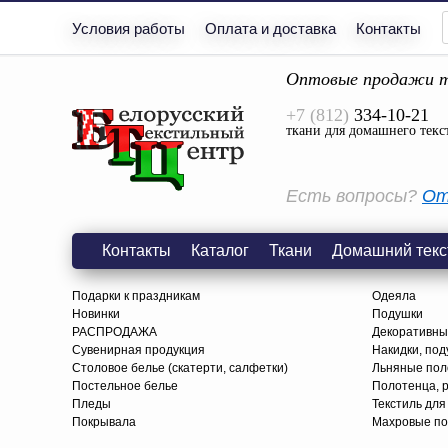
Условия работы
Оплата и доставка
Контакты
Оптовые продажи т
+7 (812)
334-10-21
ткани для домашнего текс
Есть вопросы?
От
Контакты
Каталог
Ткани
Домашний текс
Подарки к праздникам
Одеяла
Новинки
Подушки
РАСПРОДАЖА
Декоративны
Сувенирная продукция
Накидки, под
Столовое белье (скатерти, салфетки)
Льняные поло
Постельное белье
Полотенца, 
Пледы
Текстиль для
Покрывала
Махровые по