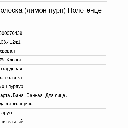
полоска (лимон-пурп) Полотенце
000076439
103.412ж1
хровая
0% Хлопок
ккардовая
за-полоска
мон-пурпур
марта
,
Баня
,
Ванная
,
Для лица
,
дарок женщине
ларусь
стительный