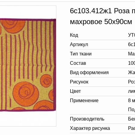
6с103.412ж1 Роза 
махровое 50х90см
Код
УТ
Артикул
6с
Тип ткани
Ма
Состав
10
Вид оформления
Жа
Рисунок
Ро
Цвет
ли
Применение
8 
По
Производитель
Бе
Характер рисунка
Ра