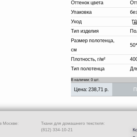
Оттенок цвета
От
Упаковка
бе
Уход
Тип изделия
По
Размер полотенца,
50
см
Плотность, г/м²
40
Тип полотенца
Дл
В наличии: 0 шт.
Цена:
238,71
р.
П
в Москве:
Ткани для домашнего текстиля:
(812) 334-10-21
К