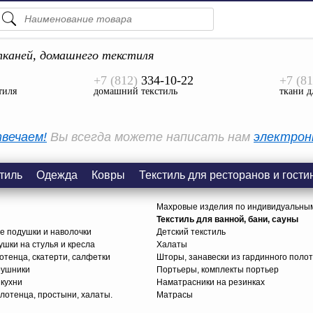
ПОДСКАЗКИ
ТОВАРЫ
каней, домашнего текстиля
+7 (812)
334-10-22
+7 (81
Просмотреть Все
тиля
домашний текстиль
ткани д
КАТЕГОРИИ
вечаем!
Вы всегда можете написать нам
электрон
тиль
Одежда
Ковры
Текстиль для ресторанов и гости
Махровые изделия по индивидуальны
Текстиль для ванной, бани, сауны
е подушки и наволочки
Детский текстиль
ушки на стулья и кресла
Халаты
тенца, скатерти, салфетки
Шторы, занавески из гардинного поло
рушники
Портьеры, комплекты портьер
 кухни
Наматрасники на резинках
лотенца, простыни, халаты.
Матрасы