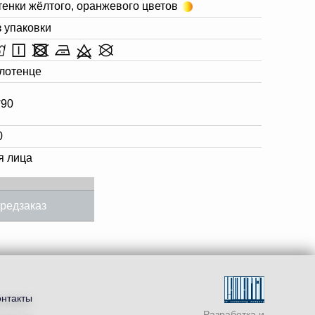
тенки жёлтого, оранжевого цветов
з упаковки
лотенце
*90
0
я лица
редзаказ
онтакты
Разработка и