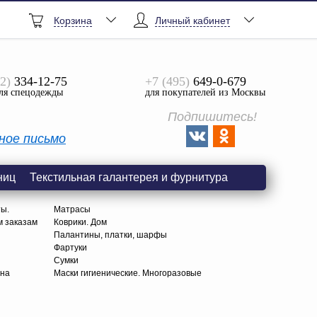
Корзина
Личный кабинет
2)
334-12-75
+7 (495)
649-0-679
ля спецодежды
для покупателей из Москвы
Подпишитесь!
ное письмо
ниц
Текстильная галантерея и фурнитура
ты.
Матрасы
м заказам
Коврики. Дом
Палантины, платки, шарфы
Фартуки
Сумки
тна
Маски гигиенические. Многоразовые