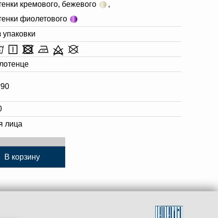
тенки кремового, бежевого
,
тенки фиолетового
з упаковки
лотенце
*90
0
я лица
В корзину