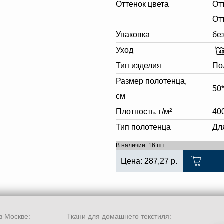
Оттенок цвета
От
От
Упаковка
бе
Уход
Тип изделия
По
Размер полотенца,
50
см
Плотность, г/м²
40
Тип полотенца
Дл
В наличии: 16 шт.
Цена:
287,27
р.
в Москве:
Ткани для домашнего текстиля: