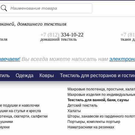
ПОДСКАЗКИ
ТОВАРЫ
каней, домашнего текстиля
+7 (812)
334-10-22
+7 (81
Просмотреть Все
тиля
домашний текстиль
ткани д
КАТЕГОРИИ
вечаем!
Вы всегда можете написать нам
электрон
тиль
Одежда
Ковры
Текстиль для ресторанов и гости
Махровые полотенца, простыни, хала
Махровые изделия по индивидуальны
Текстиль для ванной, бани, сауны
е подушки и наволочки
Детский текстиль
ушки на стулья и кресла
Халаты
тенца, скатерти, салфетки
Шторы, занавески из гардинного поло
рушники
Портьеры, комплекты портьер
 кухни
Наматрасники на резинках