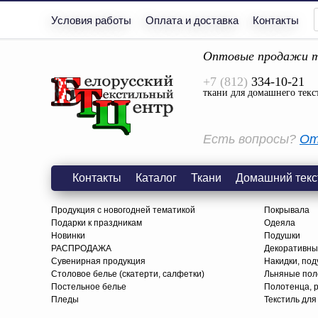
Условия работы
Оплата и доставка
Контакты
Оптовые продажи т
+7 (812)
334-10-21
ткани для домашнего текс
Есть вопросы?
От
Контакты
Каталог
Ткани
Домашний текс
Продукция с новогодней тематикой
Покрывала
Подарки к праздникам
Одеяла
Новинки
Подушки
РАСПРОДАЖА
Декоративны
Сувенирная продукция
Накидки, под
Столовое белье (скатерти, салфетки)
Льняные поло
Постельное белье
Полотенца, 
Пледы
Текстиль для