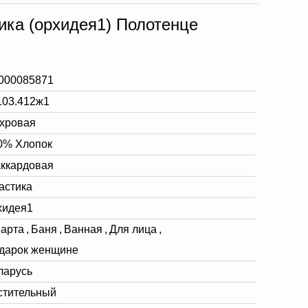
ика (орхидея1) Полотенце
000085871
103.412ж1
хровая
0% Хлопок
ккардовая
астика
хидея1
марта
,
Баня
,
Ванная
,
Для лица
,
дарок женщине
ларусь
стительный