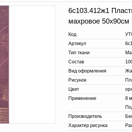
6с103.412ж1 Пласт
махровое 50х90см
Код
УТ
Артикул
6с
Тип ткани
Ма
Состав
10
Вид оформления
Жа
Рисунок
Пл
Цвет
ор
Применение
8 
По
Производитель
Бе
Характер рисунка
Ра