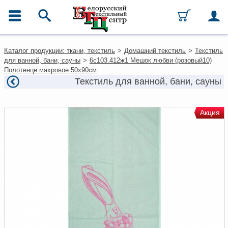
ГЛАВНОЕ МЕНЮ
Контакты
Каталог продукции: ткани, текстиль
>
Домашний текстиль
>
Текстиль
Каталог
для ванной, бани, сауны
>
6с103.412ж1 Мешок любви (розовый10)
Ткани
Полотенце махровое 50х90см
Домашний текстиль
Текстиль для ванной, бани, сауны
Одежда
Ковры
Текстиль для ресторанов и
Акция
гостиниц
Текстильная галантерея и
фурнитура
Условия работы
Оплата и доставка
Как оформить заказ
Вакансии
Как нас найти
Написать нам