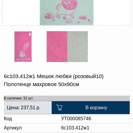
Доверенность на
получение груза
Документы по работе с
персональными данными
Письмо руководителю
Вопросы и ответы
Добавить
Новости | Статьи
в
корзину
6с103.412ж1 Мешок любви (розовый10)
Полотенце махровое 50х90см
В наличии: 32 шт.
Цена:
237,51
р.
В корзину
Код
УТ000085746
Артикул
6с103.412ж1