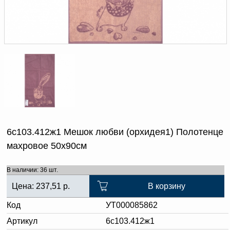
Доверенность на
получение груза
Документы по работе с
персональными данными
Письмо руководителю
Вопросы и ответы
Добавить
Новости | Статьи
в
корзину
6с103.412ж1 Мешок любви (орхидея1) Полотенце
махровое 50х90см
В наличии: 36 шт.
Цена:
237,51
р.
В корзину
Код
УТ000085862
Артикул
6с103.412ж1