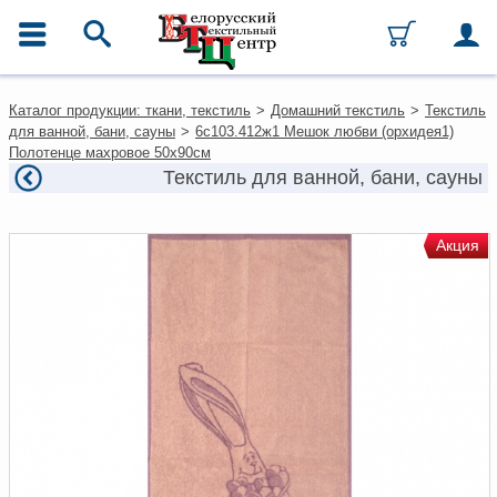
ГЛАВНОЕ МЕНЮ
Контакты
Каталог продукции: ткани, текстиль
>
Домашний текстиль
>
Текстиль
Каталог
для ванной, бани, сауны
>
6с103.412ж1 Мешок любви (орхидея1)
Ткани
Полотенце махровое 50х90см
Домашний текстиль
Текстиль для ванной, бани, сауны
Одежда
Ковры
Текстиль для ресторанов и
Акция
гостиниц
Текстильная галантерея и
фурнитура
Условия работы
Оплата и доставка
Как оформить заказ
Вакансии
Как нас найти
Написать нам