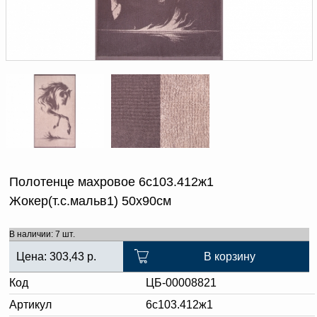
Доверенность на
получение груза
Документы по работе с
персональными данными
Письмо руководителю
Вопросы и ответы
Добавить
Новости | Статьи
в
корзину
Полотенце махровое 6с103.412ж1
Жокер(т.с.мальв1) 50х90см
В наличии: 7 шт.
Цена:
303,43
р.
В корзину
Код
ЦБ-00008821
Артикул
6с103.412ж1