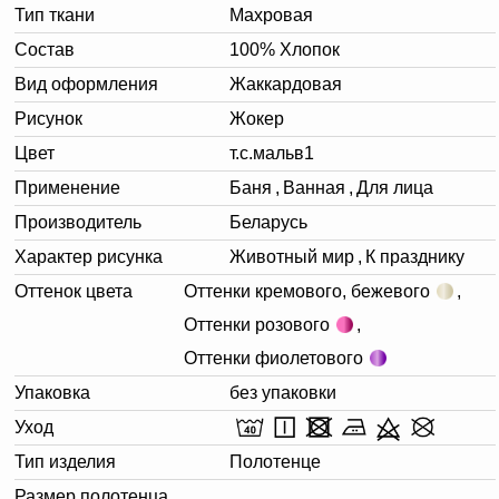
Тип ткани
Махровая
Состав
100% Хлопок
Вид оформления
Жаккардовая
Рисунок
Жокер
Цвет
т.с.мальв1
Применение
Баня
,
Ванная
,
Для лица
Производитель
Беларусь
Характер рисунка
Животный мир
,
К празднику
Оттенок цвета
Оттенки кремового, бежевого
,
Оттенки розового
,
Оттенки фиолетового
Упаковка
без упаковки
Уход
Тип изделия
Полотенце
Размер полотенца,