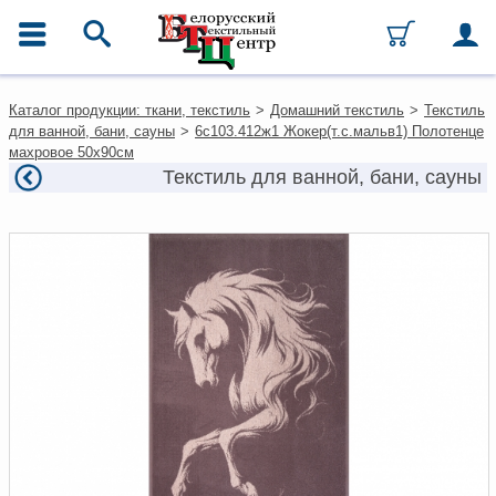
ГЛАВНОЕ МЕНЮ
Контакты
Каталог продукции: ткани, текстиль
>
Домашний текстиль
>
Текстиль
Каталог
для ванной, бани, сауны
>
6с103.412ж1 Жокер(т.с.мальв1) Полотенце
Ткани
махровое 50х90см
Домашний текстиль
Текстиль для ванной, бани, сауны
Одежда
Ковры
Текстиль для ресторанов и
гостиниц
Текстильная галантерея и
фурнитура
Условия работы
Оплата и доставка
Как оформить заказ
Вакансии
Как нас найти
Написать нам