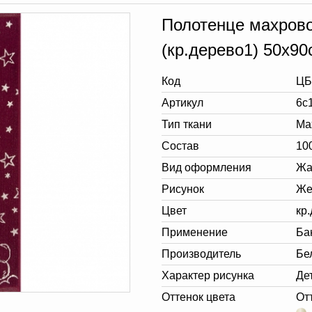
Полотенце махров
(кр.дерево1) 50х90
Код
ЦБ
Артикул
6с
Тип ткани
Ма
Состав
10
Вид оформления
Жа
Рисунок
Же
Цвет
кр
Применение
Ба
Производитель
Бе
Характер рисунка
Де
Оттенок цвета
От