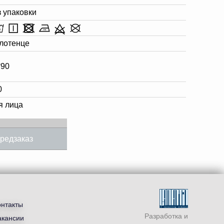
з упаковки
лотенце
*90
0
я лица
редзаказ
онтакты
Разработка и
акансии