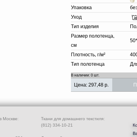
Упаковка
бе
Уход
Тип изделия
По
Размер полотенца,
50
см
Плотность, г/м²
40
Тип полотенца
Дл
В наличии: 0 шт.
Цена:
297,48
р.
П
в Москве:
Ткани для домашнего текстиля:
(812) 334-10-21
К
В