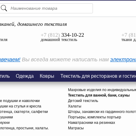
ПОДСКАЗКИ
ТОВАРЫ
каней, домашнего текстиля
+7 (812)
334-10-22
+7 (81
Просмотреть Все
тиля
домашний текстиль
ткани д
КАТЕГОРИИ
вечаем!
Вы всегда можете написать нам
электрон
тиль
Одежда
Ковры
Текстиль для ресторанов и гости
Махровые изделия по индивидуальны
Текстиль для ванной, бани, сауны
е подушки и наволочки
Детский текстиль
ушки на стулья и кресла
Халаты
тенца, скатерти, салфетки
Шторы, занавески из гардинного поло
рушники
Портьеры, комплекты портьер
 кухни
Наматрасники на резинках
лотенца, простыни, халаты.
Матрасы