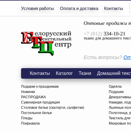
Условия работы
Оплата и доставка
Контакты
Оптовые продажи т
+7 (812)
334-10-21
ткани для домашнего текс
Есть вопросы?
От
Контакты
Каталог
Ткани
Домашний текс
Подарки к праздникам
Одеяла
Новинки
Подушки
РАСПРОДАЖА
Декоративны
Сувенирная продукция
Накидки, под
Столовое белье (скатерти, салфетки)
Льняные поло
Постельное белье
Полотенца, 
Пледы
Текстиль для
Покрывала
Махровые по