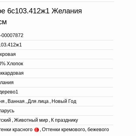
ое 6с103.412ж1 Желания
см
-00007872
103.412ж1
хровая
0% Хлопок
ккардовая
лания
.дерево1
ня
,
Ванная
,
Для лица
,
Новый Год
ларусь
тский
,
Животный мир
,
К празднику
тенки красного
,
Оттенки кремового, бежевого