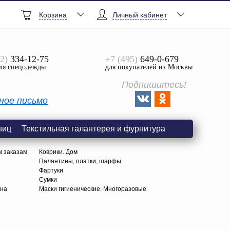
Корзина
Личный кабинет
2)
334-12-75
+7 (495)
649-0-679
ля спецодежды
для покупателей из Москвы
Подпишитесь!
ное письмо
ниц
Текстильная галантерея и фурнитура
м заказам
Коврики. Дом
Палантины, платки, шарфы
Фартуки
Сумки
тна
Маски гигиенические. Многоразовые