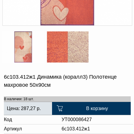
Доверенность на
получение груза
Документы по работе с
персональными данными
Письмо руководителю
Вопросы и ответы
Добавить
Новости | Статьи
в
корзину
6с103.412ж1 Динамика (коралл3) Полотенце
махровое 50х90см
В наличии: 18 шт.
Цена:
287,27
р.
В корзину
Код
УТ000086427
Артикул
6с103.412ж1