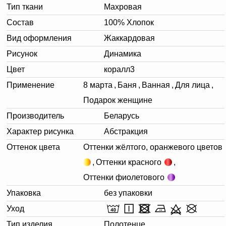
Тип ткани
Махровая
Состав
100% Хлопок
Вид оформления
Жаккардовая
Рисунок
Динамика
Цвет
коралл3
Применение
8 марта
,
Баня
,
Ванная
,
Для лица
,
Подарок женщине
Производитель
Беларусь
Характер рисунка
Абстракция
Оттенок цвета
Оттенки жёлтого, оранжевого цветов
,
Оттенки красного
,
Оттенки фиолетового
Упаковка
без упаковки
Уход
Тип изделия
Полотенце