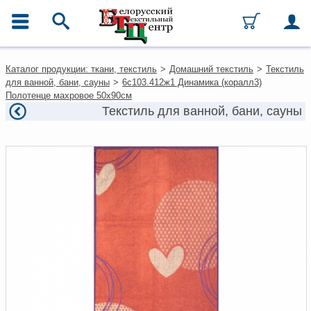
ГЛАВНОЕ МЕНЮ
Контакты
Каталог продукции: ткани, текстиль
>
Домашний текстиль
>
Текстиль
Каталог
для ванной, бани, сауны
>
6с103.412ж1 Динамика (коралл3)
Ткани
Полотенце махровое 50х90см
Домашний текстиль
Текстиль для ванной, бани, сауны
Одежда
Ковры
Текстиль для ресторанов и
гостиниц
Текстильная галантерея и
фурнитура
Условия работы
Оплата и доставка
Как оформить заказ
Вакансии
Как нас найти
Написать нам