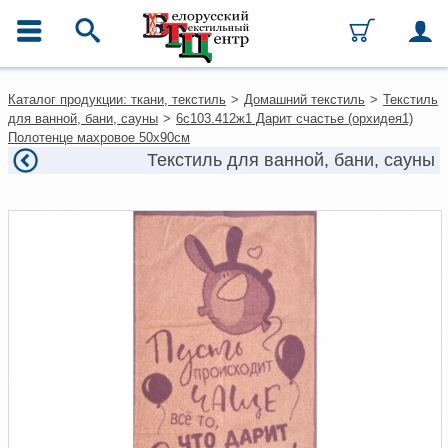
ГЛАВНОЕ МЕНЮ
Контакты
Каталог продукции: ткани, текстиль
>
Домашний текстиль
>
Текстиль
Каталог
для ванной, бани, сауны
>
6с103.412ж1 Дарит счастье (орхидея1)
Ткани
Полотенце махровое 50х90см
Домашний текстиль
Текстиль для ванной, бани, сауны
Одежда
Ковры
Текстиль для ресторанов и
гостиниц
Текстильная галантерея и
фурнитура
Условия работы
Оплата и доставка
Как оформить заказ
Вакансии
Как нас найти
Написать нам