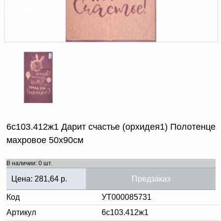
Доверенность на
получение груза
Документы по работе с
персональными данными
Письмо руководителю
Вопросы и ответы
Добавить
Новости | Статьи
в
корзину
6с103.412ж1 Дарит счастье (орхидея1) Полотенце
махровое 50х90см
В наличии: 0 шт.
Цена:
281,64
р.
Предзаказ
Код
УТ000085731
Артикул
6с103.412ж1