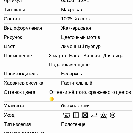
Артикул
6с103.412ж1
Тип ткани
Махровая
Состав
100% Хлопок
Вид оформления
Жаккардовая
Рисунок
Цветочный мотив
Цвет
лимонный пурпур
Применение
8 марта
,
Баня
,
Ванная
,
Для лица
,
Подарок женщине
Производитель
Беларусь
Характер рисунка
Растительный
Оттенок цвета
Оттенки жёлтого, оранжевого цветов
Упаковка
без упаковки
Уход
Тип изделия
Полотенце