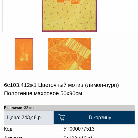
Доверенность на
получение груза
Документы по работе с
персональными данными
Письмо руководителю
Вопросы и ответы
Добавить
Новости | Статьи
в
корзину
6с103.412ж1 Цветочный мотив (лимон-пурп)
Полотенце махровое 50х90см
В наличии: 33 шт.
Цена:
243,48
р.
В корзину
Код
УТ000077513