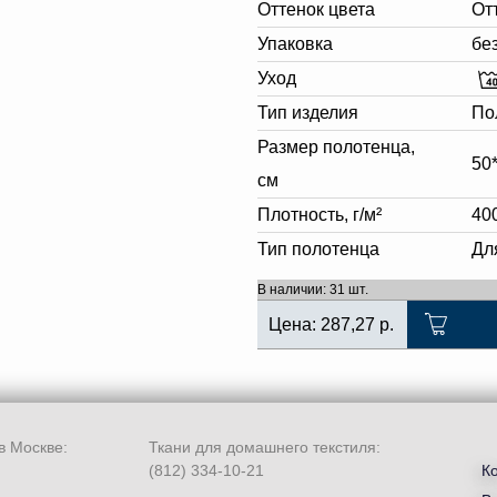
Оттенок цвета
От
Упаковка
бе
Уход
Тип изделия
По
Размер полотенца,
50
см
Плотность, г/м²
40
Тип полотенца
Дл
В наличии: 31 шт.
Цена:
287,27
р.
в Москве:
Ткани для домашнего текстиля:
(812) 334-10-21
К