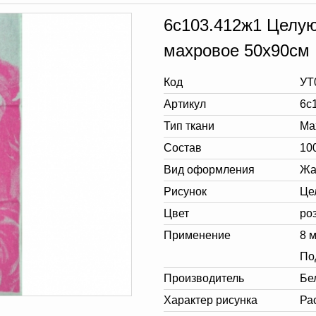
6с103.412ж1 Целую
махровое 50х90см
Код
УТ
Артикул
6с
Тип ткани
Ма
Состав
10
Вид оформления
Жа
Рисунок
Це
Цвет
ро
Применение
8 
По
Производитель
Бе
Характер рисунка
Ра