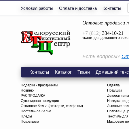
Условия работы
Оплата и доставка
Контакты
Оптовые продажи т
+7 (812)
334-10-21
ткани для домашнего текс
Есть вопросы?
От
Контакты
Каталог
Ткани
Домашний текс
Подарки к праздникам
Одеяла
Новинки
Подушки
РАСПРОДАЖА
Декоративны
Сувенирная продукция
Накидки, под
Столовое белье (скатерти, салфетки)
Льняные поло
Постельное белье
Полотенца, 
Пледы
Текстиль для
Покрывала
Махровые по