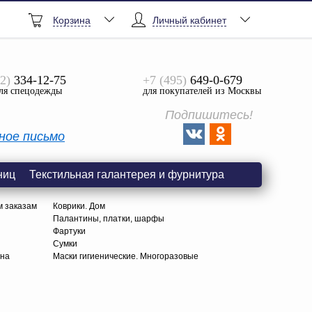
Корзина
Личный кабинет
2)
334-12-75
+7 (495)
649-0-679
ля спецодежды
для покупателей из Москвы
Подпишитесь!
ное письмо
ниц
Текстильная галантерея и фурнитура
м заказам
Коврики. Дом
Палантины, платки, шарфы
Фартуки
Сумки
тна
Маски гигиенические. Многоразовые