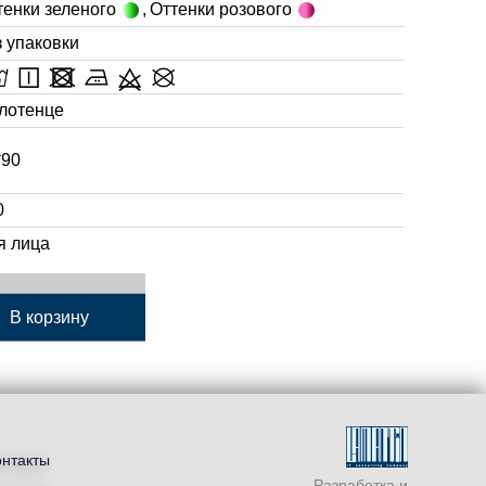
тенки зеленого
,
Оттенки розового
з упаковки
лотенце
*90
0
я лица
В корзину
онтакты
Разработка и