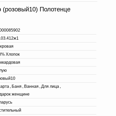
 (розовый10) Полотенце
000085902
103.412ж1
хровая
0% Хлопок
ккардовая
лую
зовый10
марта
,
Баня
,
Ванная
,
Для лица
,
дарок женщине
ларусь
стительный