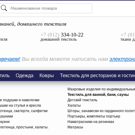
ПОДСКАЗКИ
ТОВАРЫ
каней, домашнего текстиля
+7 (812)
334-10-22
+7 (81
Просмотреть Все
тиля
домашний текстиль
ткани д
КАТЕГОРИИ
вечаем!
Вы всегда можете написать нам
электрон
тиль
Одежда
Ковры
Текстиль для ресторанов и гости
Махровые изделия по индивидуальны
Текстиль для ванной, бани, сауны
е подушки и наволочки
Детский текстиль
ушки на стулья и кресла
Халаты
тенца, скатерти, салфетки
Шторы, занавески из гардинного поло
рушники
Портьеры, комплекты портьер
 кухни
Наматрасники на резинках
лотенца, простыни, халаты.
Матрасы