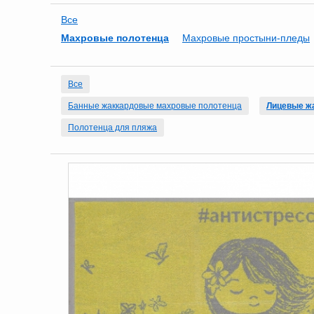
Все
Махровые полотенца
Махровые простыни-пледы
Все
Банные жаккардовые махровые полотенца
Лицевые ж
Полотенца для пляжа