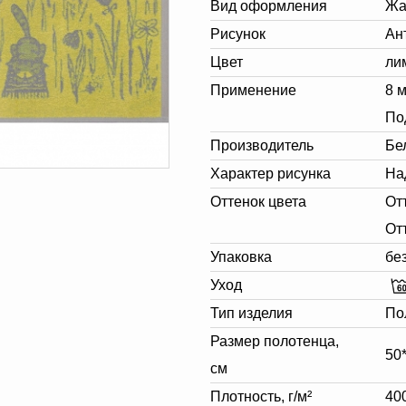
Вид оформления
Жа
Рисунок
Ан
Цвет
ли
Применение
8 
По
Производитель
Бе
Характер рисунка
На
Оттенок цвета
От
От
Упаковка
бе
Уход
Тип изделия
По
Размер полотенца,
50
см
Плотность, г/м²
40