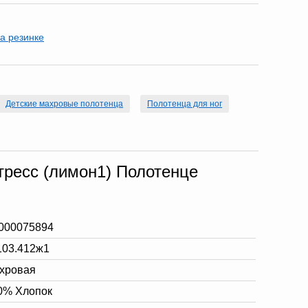
а резинке
Детские махровые полотенца
Полотенца для ног
тресс (лимон1) Полотенце
000075894
103.412ж1
хровая
0% Хлопок