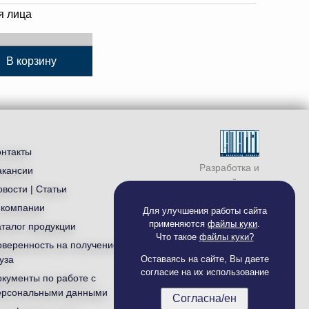
я лица
В корзину
онтакты
Разработка и
акансии
продвижение сайта —
вости | Статьи
студия «
Ламантин
»
 компании
Для улучшения работы сайта
применяются
файлы куки
.
аталог продукции
Что такое
файлы куки?
оверенность на получение
уза
Оставаясь на сайте, Вы даете
согласие на их использование
окументы по работе с
ерсональными данными
Согласна/ен