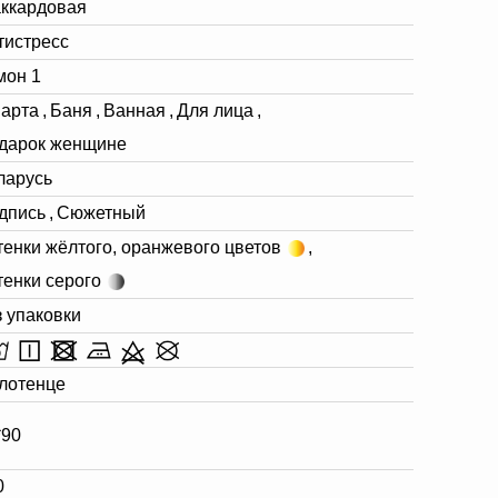
ккардовая
тистресс
мон 1
марта
,
Баня
,
Ванная
,
Для лица
,
дарок женщине
ларусь
дпись
,
Сюжетный
тенки жёлтого, оранжевого цветов
,
тенки серого
з упаковки
лотенце
*90
0