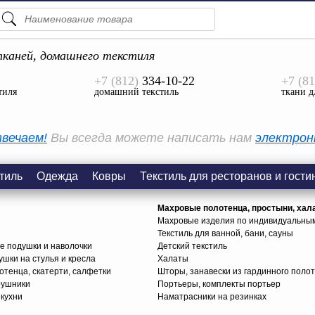
ПОДСКАЗКИ
ТОВАРЫ
каней, домашнего текстиля
+7 (812)
334-10-22
+7 (81
Просмотреть Все
тиля
домашний текстиль
ткани д
КАТЕГОРИИ
вечаем!
Вы всегда можете написать нам
электрон
тиль
Одежда
Ковры
Текстиль для ресторанов и гости
Махровые полотенца, простыни, хал
Махровые изделия по индивидуальны
Текстиль для ванной, бани, сауны
е подушки и наволочки
Детский текстиль
ушки на стулья и кресла
Халаты
тенца, скатерти, салфетки
Шторы, занавески из гардинного поло
рушники
Портьеры, комплекты портьер
 кухни
Наматрасники на резинках