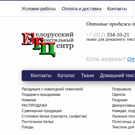
Условия работы
Оплата и доставка
Контакты
Оптовые продажи т
+7 (812)
334-10-21
ткани для домашнего текс
Есть вопросы?
От
Контакты
Каталог
Ткани
Домашний текс
Продукция с новогодней тематикой
Покрывала
Подарки к праздникам
Одеяла
Новинки
Подушки
РАСПРОДАЖА
Декоративны
Сувенирная продукция
Накидки, под
Столовое белье (скатерти, салфетки)
Льняные поло
Постельное белье
Полотенца, 
Пледы
Текстиль для