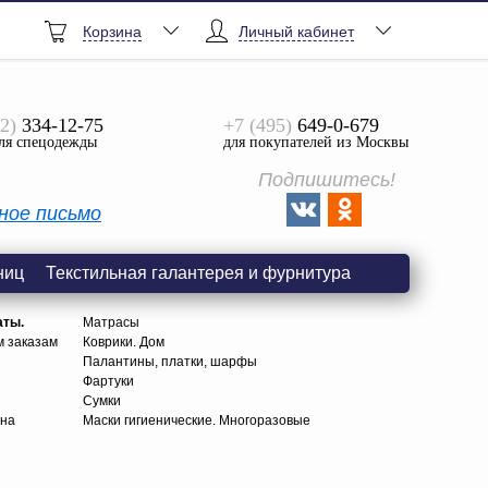
Корзина
Личный кабинет
2)
334-12-75
+7 (495)
649-0-679
ля спецодежды
для покупателей из Москвы
Подпишитесь!
ное письмо
ниц
Текстильная галантерея и фурнитура
аты.
Матрасы
м заказам
Коврики. Дом
Палантины, платки, шарфы
Фартуки
Сумки
тна
Маски гигиенические. Многоразовые