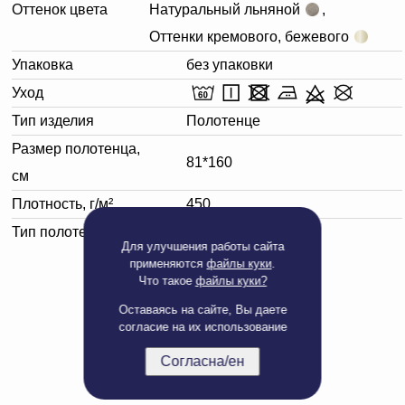
Оттенок цвета
Натуральный льняной
,
Оттенки кремового, бежевого
Упаковка
без упаковки
Уход
Тип изделия
Полотенце
Размер полотенца,
81*160
см
Плотность, г/м²
450
Тип полотенца
Банное
Для улучшения работы сайта
применяются
файлы куки
.
Что такое
файлы куки?
Оставаясь на сайте, Вы даете
согласие на их использование
Согласна/ен
Полная версия сайта