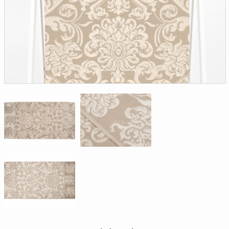
Доверенность на
получение груза
Документы по работе с
персональными данными
Письмо руководителю
Вопросы и ответы
Добавить
Новости | Статьи
в
корзину