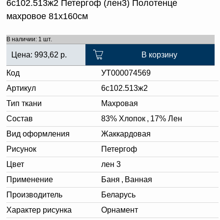
6с102.513ж2 Петергоф (лен3) Полотенце
махровое 81х160см
В наличии: 1 шт.
Цена:
993,62
р.
В корзину
Код
УТ000074569
Артикул
6с102.513ж2
Тип ткани
Махровая
Состав
83% Хлопок
,
17% Лен
Вид оформления
Жаккардовая
Рисунок
Петергоф
Цвет
лен 3
Применение
Баня
,
Ванная
Производитель
Беларусь
Характер рисунка
Орнамент