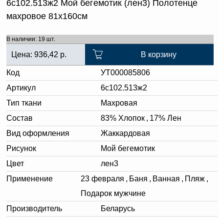
6с102.513ж2 Мой бегемотик (лен3) Полотенце
махровое 81х160см
В наличии: 19 шт.
Цена:
936,42
р.
В корзину
Код
УТ000085806
Артикул
6с102.513ж2
Тип ткани
Махровая
Состав
83% Хлопок
,
17% Лен
Вид оформления
Жаккардовая
Рисунок
Мой бегемотик
Цвет
лен3
Применение
23 февраля
,
Баня
,
Ванная
,
Пляж
,
Подарок мужчине
Производитель
Беларусь