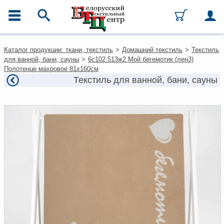
ГЛАВНОЕ МЕНЮ
Контакты
Каталог продукции: ткани, текстиль
>
Домашний текстиль
>
Текстиль
Каталог
для ванной, бани, сауны
>
6с102.513ж2 Мой бегемотик (лен3)
Ткани
Полотенце махровое 81х160см
Домашний текстиль
Текстиль для ванной, бани, сауны
Одежда
Ковры
Текстиль для ресторанов и
гостиниц
Текстильная галантерея и
фурнитура
Условия работы
Оплата и доставка
Как оформить заказ
Вакансии
Как нас найти
Написать нам