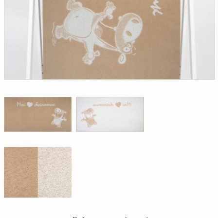
Доверенность на
получение груза
Документы по работе с
персональными данными
Письмо руководителю
Вопросы и ответы
Добавить
Новости | Статьи
в
корзину