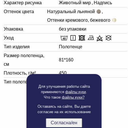
Характер рисунка
Животный мир
,
Надпись
Оттенок цвета
Натуральный льняной
,
Оттенки кремового, бежевого
Упаковка
без упаковки
Уход
Тип изделия
Полотенце
Размер полотенца,
81*160
см
Плотность, г/м²
450
Тип полотенца
Банное
Для улучшения работы сайта
применяются
файлы куки
.
Что такое
файлы куки?
Оставаясь на сайте, Вы даете
согласие на их использование
Согласна/ен
Полная версия сайта