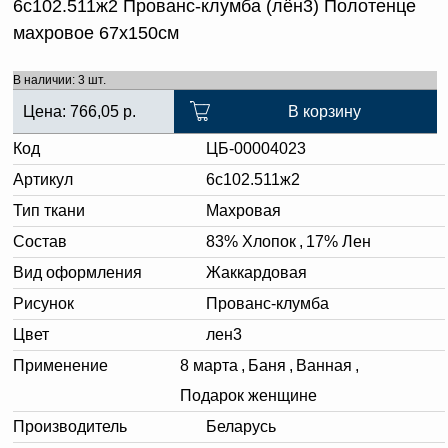
6с102.511ж2 Прованс-клумба (лён3) Полотенце
махровое 67х150см
В наличии: 3 шт.
Цена:
766,05
р.
В корзину
Код
ЦБ-00004023
Артикул
6с102.511ж2
Тип ткани
Махровая
Состав
83% Хлопок
,
17% Лен
Вид оформления
Жаккардовая
Рисунок
Прованс-клумба
Цвет
лен3
Применение
8 марта
,
Баня
,
Ванная
,
Подарок женщине
Производитель
Беларусь