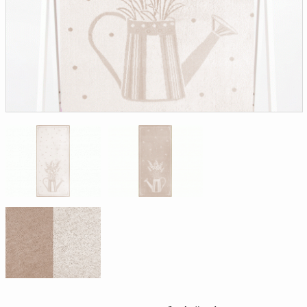
Доверенность на
получение груза
Документы по работе с
персональными данными
Письмо руководителю
Вопросы и ответы
Добавить
Новости | Статьи
в
корзину