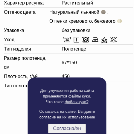
Характер рисунка
Растительный
Оттенок цвета
Натуральный льняной
,
Оттенки кремового, бежевого
Упаковка
без упаковки
Уход
Тип изделия
Полотенце
Размер полотенца,
67*150
см
Плотность, г/м²
450
Тип полотенца
Банное
Для улучшения работы сайта
применяются
файлы куки
.
Что такое
файлы куки?
Оставаясь на сайте, Вы даете
согласие на их использование
Согласна/ен
Полная версия сайта