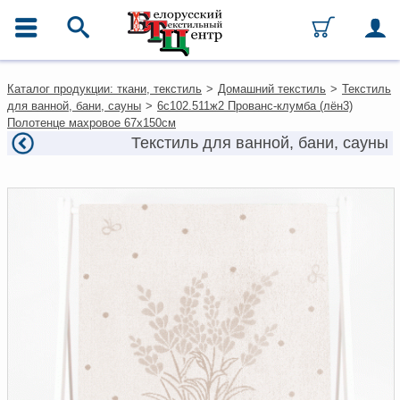
ГЛАВНОЕ МЕНЮ
Контакты
Каталог продукции: ткани, текстиль
>
Домашний текстиль
>
Текстиль
Каталог
для ванной, бани, сауны
>
6с102.511ж2 Прованс-клумба (лён3)
Ткани
Полотенце махровое 67х150см
Домашний текстиль
Текстиль для ванной, бани, сауны
Одежда
Ковры
Текстиль для ресторанов и
гостиниц
Текстильная галантерея и
фурнитура
Условия работы
Оплата и доставка
Как оформить заказ
Вакансии
Как нас найти
Написать нам