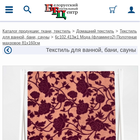
ГЛАВНОЕ МЕНЮ
Контакты
Каталог продукции: ткани, текстиль
>
Домашний текстиль
>
Текстиль
Каталог
для ванной, бани, сауны
>
6с102.413ж1 Мода (фламинго2) Полотенце
Ткани
махровое 81х160см
Домашний текстиль
Текстиль для ванной, бани, сауны
Одежда
Ковры
Текстиль для ресторанов и
гостиниц
Текстильная галантерея и
фурнитура
Условия работы
Оплата и доставка
Как оформить заказ
Вакансии
Как нас найти
Написать нам