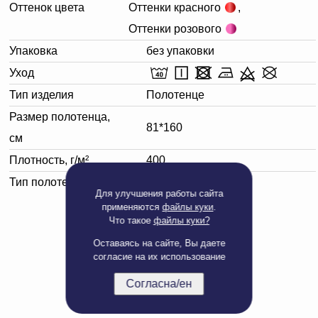
Оттенок цвета
Оттенки красного
,
Оттенки розового
Упаковка
без упаковки
Уход
Тип изделия
Полотенце
Размер полотенца,
81*160
см
Плотность, г/м²
400
Тип полотенца
Банное
Для улучшения работы сайта
применяются
файлы куки
.
Что такое
файлы куки?
Оставаясь на сайте, Вы даете
согласие на их использование
Согласна/ен
Полная версия сайта