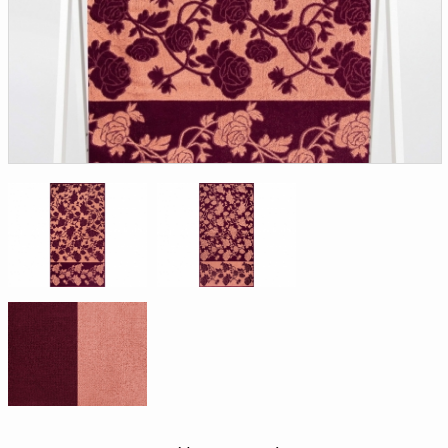
Доверенность на
получение груза
Документы по работе с
персональными данными
Письмо руководителю
Вопросы и ответы
Добавить
Новости | Статьи
в
корзину