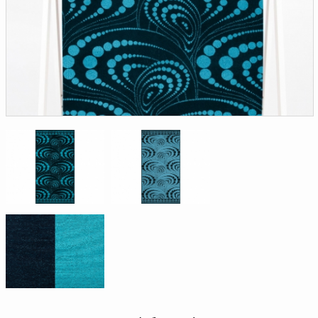
Доверенность на
получение груза
Документы по работе с
персональными данными
Письмо руководителю
Вопросы и ответы
Добавить
Новости | Статьи
в
корзину