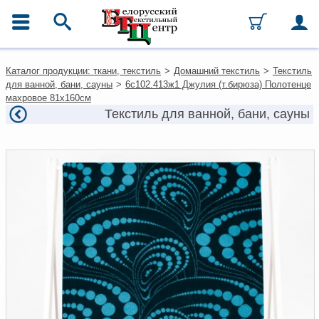
ГЛАВНОЕ МЕНЮ
Контакты
Каталог продукции: ткани, текстиль
>
Домашний текстиль
>
Текстиль
Каталог
для ванной, бани, сауны
>
6с102.413ж1 Джулия (т.бирюза) Полотенце
Ткани
махровое 81х160см
Домашний текстиль
Текстиль для ванной, бани, сауны
Одежда
Ковры
Текстиль для ресторанов и
гостиниц
Текстильная галантерея и
фурнитура
Условия работы
Оплата и доставка
Как оформить заказ
Вакансии
Как нас найти
Написать нам