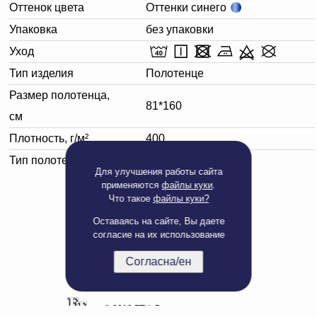
Оттенок цвета
Оттенки синего
Упаковка
без упаковки
Уход
Тип изделия
Полотенце
Размер полотенца,
81*160
см
Плотность, г/м²
400
Тип полотенца
Банное
Для улучшения работы сайта
применяются
файлы куки
.
Что такое
файлы куки?
Оставаясь на сайте, Вы даете
согласие на их использование
Согласна/ен
Полная версия сайта
© 2019 БТЦ. Все права защищены