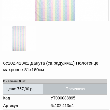
Доверенность на
получение груза
Документы по работе с
персональными данными
Письмо руководителю
Вопросы и ответы
Добавить
Новости | Статьи
в
корзину
6с102.413ж1 Данута (св.радужка1) Полотенце
махровое 81х160см
В наличии: 0 шт.
Цена:
767,30
р.
Предзаказ
Код
УТ000083895
Артикул
6с102.413ж1