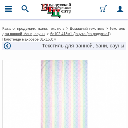
ГЛАВНОЕ МЕНЮ
Контакты
Каталог продукции: ткани, текстиль
>
Домашний текстиль
>
Текстиль
Каталог
для ванной, бани, сауны
>
6с102.413ж1 Данута (св.радужка1)
Ткани
Полотенце махровое 81х160см
Домашний текстиль
Текстиль для ванной, бани, сауны
Одежда
Ковры
Текстиль для ресторанов и
гостиниц
Текстильная галантерея и
фурнитура
Условия работы
Оплата и доставка
Как оформить заказ
Вакансии
Как нас найти
Написать нам