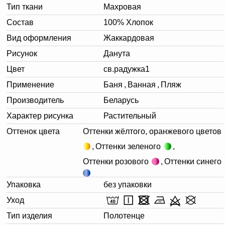
Тип ткани
Махровая
Состав
100% Хлопок
Вид оформления
Жаккардовая
Рисунок
Данута
Цвет
св.радужка1
Применение
Баня
,
Ванная
,
Пляж
Производитель
Беларусь
Характер рисунка
Растительный
Оттенок цвета
Оттенки жёлтого, оранжевого цветов
,
Оттенки зеленого
,
Оттенки розового
,
Оттенки синего
Упаковка
без упаковки
Уход
Тип изделия
Полотенце