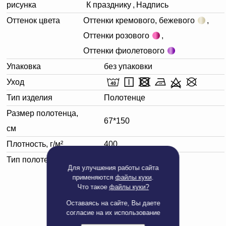
рисунка
К празднику
,
Надпись
Оттенок цвета
Оттенки кремового, бежевого
,
Оттенки розового
,
Оттенки фиолетового
Упаковка
без упаковки
Уход
Тип изделия
Полотенце
Размер полотенца,
67*150
см
Плотность, г/м²
400
Тип полотенца
Банное
Для улучшения работы сайта
применяются
файлы куки
.
Что такое
файлы куки?
Оставаясь на сайте, Вы даете
согласие на их использование