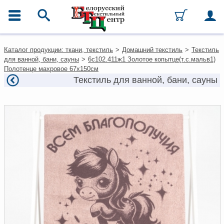
ГЛАВНОЕ МЕНЮ
Контакты
Каталог продукции: ткани, текстиль
>
Домашний текстиль
>
Текстиль
Каталог
для ванной, бани, сауны
>
6с102.411ж1 Золотое копытце(т.с.мальв1)
Ткани
Полотенце махровое 67х150см
Домашний текстиль
Текстиль для ванной, бани, сауны
Одежда
Ковры
Текстиль для ресторанов и
гостиниц
Текстильная галантерея и
фурнитура
Условия работы
Оплата и доставка
Как оформить заказ
Вакансии
Как нас найти
Написать нам