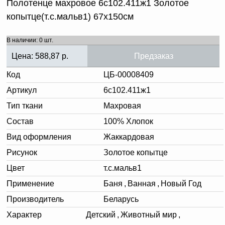
Полотенце махровое 6с102.411ж1 Золотое
копытце(т.с.мальв1) 67х150см
В наличии: 0 шт.
Цена:
588,87
р.
Предзаказ
Код
ЦБ-00008409
Артикул
6с102.411ж1
Тип ткани
Махровая
Состав
100% Хлопок
Вид оформления
Жаккардовая
Рисунок
Золотое копытце
Цвет
т.с.мальв1
Применение
Баня
,
Ванная
,
Новый Год
Производитель
Беларусь
Характер
Детский
,
Животный мир
,