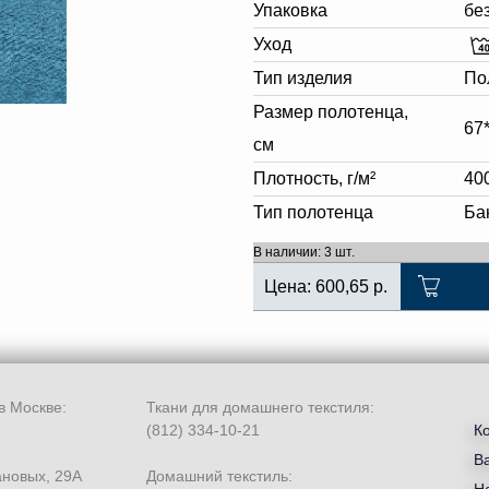
Упаковка
бе
Уход
Тип изделия
По
Размер полотенца,
67
см
Плотность, г/м²
40
Тип полотенца
Ба
В наличии: 3 шт.
Цена:
600,65
р.
в Москве:
Ткани для домашнего текстиля:
(812) 334-10-21
К
В
ановых, 29А
Домашний текстиль: