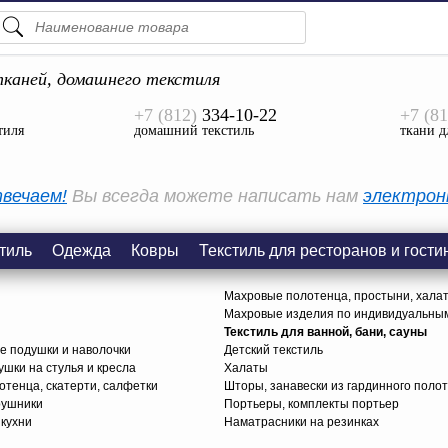
ПОДСКАЗКИ
ТОВАРЫ
каней, домашнего текстиля
+7 (812)
334-10-22
+7 (81
Просмотреть Все
тиля
домашний текстиль
ткани д
КАТЕГОРИИ
вечаем!
Вы всегда можете написать нам
электрон
тиль
Одежда
Ковры
Текстиль для ресторанов и гости
Махровые полотенца, простыни, хала
Махровые изделия по индивидуальны
Текстиль для ванной, бани, сауны
е подушки и наволочки
Детский текстиль
ушки на стулья и кресла
Халаты
тенца, скатерти, салфетки
Шторы, занавески из гардинного поло
рушники
Портьеры, комплекты портьер
 кухни
Наматрасники на резинках