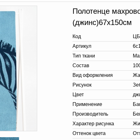
Полотенце махрово
(джинс)67х150см
Код
ЦБ
Артикул
6с
Тип ткани
Ма
Состав
10
Вид оформления
Жа
Рисунок
Зе
Цвет
дж
Применение
Ба
Производитель
Бе
Характер рисунка
Жи
Оттенок цвета
От