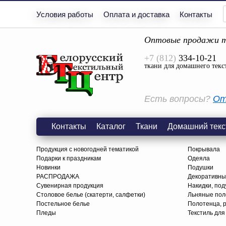
Условия работы
Оплата и доставка
Контакты
Оптовые продажи т
+7 (812)
334-10-21
ткани для домашнего текс
Есть вопросы?
От
Контакты
Каталог
Ткани
Домашний текс
Продукция с новогодней тематикой
Покрывала
Подарки к праздникам
Одеяла
Новинки
Подушки
РАСПРОДАЖА
Декоративны
Сувенирная продукция
Накидки, под
Столовое белье (скатерти, салфетки)
Льняные поло
Постельное белье
Полотенца, 
Пледы
Текстиль для