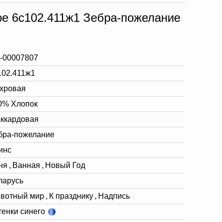
е 6с102.411ж1 Зебра-пожелание
-00007807
102.411ж1
хровая
0% Хлопок
ккардовая
бра-пожелание
инс
ня
,
Ванная
,
Новый Год
ларусь
вотный мир
,
К празднику
,
Надпись
тенки синего