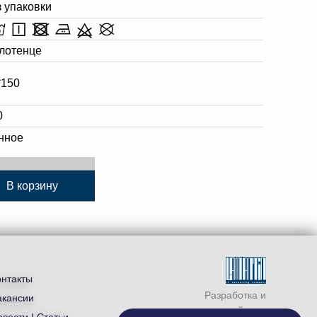
з упаковки
лотенце
*150
0
нное
В корзину
онтакты
Разработка и
акансии
продвижение сайта —