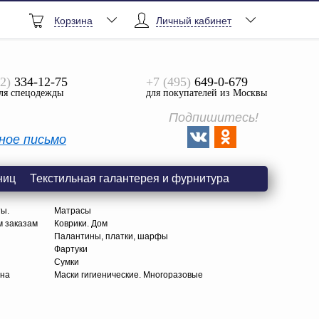
Корзина
Личный кабинет
2)
334-12-75
+7 (495)
649-0-679
ля спецодежды
для покупателей из Москвы
Подпишитесь!
ное письмо
ниц
Текстильная галантерея и фурнитура
ты.
Матрасы
м заказам
Коврики. Дом
Палантины, платки, шарфы
Фартуки
Сумки
тна
Маски гигиенические. Многоразовые