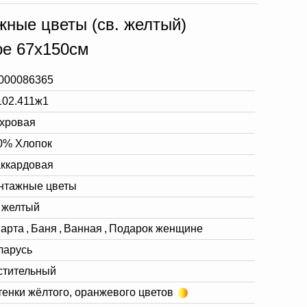
жные цветы (св. желтый)
ое 67х150см
000086365
102.411ж1
хровая
0% Хлопок
ккардовая
нтажные цветы
. желтый
марта
,
Баня
,
Ванная
,
Подарок женщине
ларусь
стительный
тенки жёлтого, оранжевого цветов