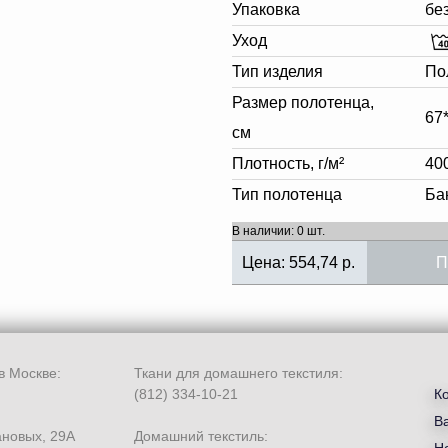
Упаковка
бе
Уход
Тип изделия
По
Размер полотенца,
67
см
Плотность, г/м²
40
Тип полотенца
Ба
В наличии: 0 шт.
Цена:
554,74
р.
П
в Москве:
Ткани для домашнего текстиля:
(812) 334-10-21
К
В
ановых, 29А
Домашний текстиль: