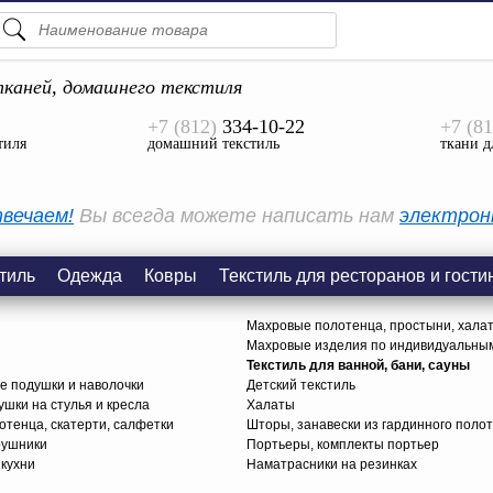
ПОДСКАЗКИ
ТОВАРЫ
каней, домашнего текстиля
+7 (812)
334-10-22
+7 (81
Просмотреть Все
тиля
домашний текстиль
ткани д
КАТЕГОРИИ
вечаем!
Вы всегда можете написать нам
электрон
тиль
Одежда
Ковры
Текстиль для ресторанов и гости
Махровые полотенца, простыни, хала
Махровые изделия по индивидуальны
Текстиль для ванной, бани, сауны
е подушки и наволочки
Детский текстиль
ушки на стулья и кресла
Халаты
тенца, скатерти, салфетки
Шторы, занавески из гардинного поло
рушники
Портьеры, комплекты портьер
 кухни
Наматрасники на резинках