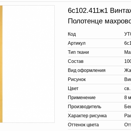
6с102.411ж1 Винта
Полотенце махров
Код
УТ
Артикул
6с
Тип ткани
Ма
Состав
10
Вид оформления
Жа
Рисунок
Ви
Цвет
св
Применение
8 
Производитель
Бе
Характер рисунка
Ра
Оттенок цвета
От