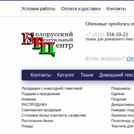
Условия работы
Оплата и доставка
Контакты
Оптовые продажи т
+7 (812)
334-10-21
ткани для домашнего текс
Есть вопросы?
От
Контакты
Каталог
Ткани
Домашний текс
Продукция с новогодней тематикой
Покрывала
Подарки к праздникам
Одеяла
Новинки
Подушки
РАСПРОДАЖА
Декоративны
Сувенирная продукция
Накидки, под
Столовое белье (скатерти, салфетки)
Льняные поло
Постельное белье
Полотенца, 
Пледы
Текстиль для