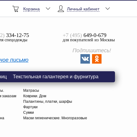
Корзина
Личный кабинет
2)
334-12-75
+7 (495)
649-0-679
ля спецодежды
для покупателей из Москвы
Подпишитесь!
ное письмо
ниц
Текстильная галантерея и фурнитура
ты.
Матрасы
м заказам
Коврики. Дом
Палантины, платки, шарфы
Фартуки
Сумки
тна
Маски гигиенические. Многоразовые