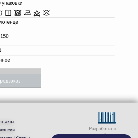
з упаковки
лотенце
*150
0
нное
редзаказ
онтакты
Разработка и
акансии
продвижение сайта —