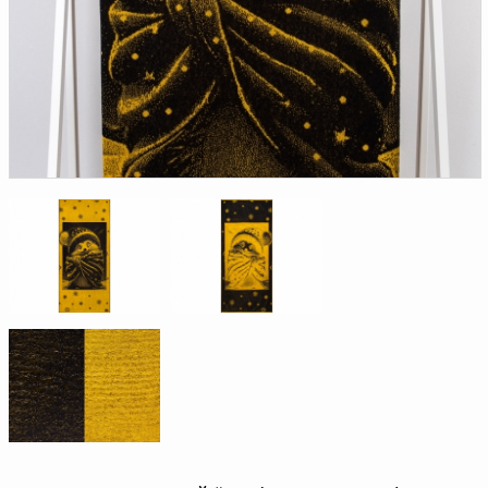
Доверенность на
получение груза
Документы по работе с
персональными данными
Письмо руководителю
Вопросы и ответы
Добавить
Новости | Статьи
в
корзину