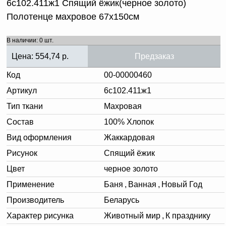
6с102.411ж1 Спящий ёжик(черное золото)
Полотенце махровое 67х150см
В наличии: 0 шт.
Цена:
554,74
р.
Предзаказ
Код
00-00000460
Артикул
6с102.411ж1
Тип ткани
Махровая
Состав
100% Хлопок
Вид оформления
Жаккардовая
Рисунок
Спящий ёжик
Цвет
черное золото
Применение
Баня
,
Ванная
,
Новый Год
Производитель
Беларусь
Характер рисунка
Животный мир
,
К празднику