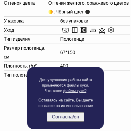
Оттенок цвета
Оттенки жёлтого, оранжевого цветов
,
Чёрный цвет
Упаковка
без упаковки
Уход
Тип изделия
Полотенце
Размер полотенца,
67*150
см
Плотность, г/м²
400
Тип полотенца
Банное
Для улучшения работы сайта
применяются
файлы куки
.
Что такое
файлы куки?
Оставаясь на сайте, Вы даете
согласие на их использование
Согласна/ен
Полная версия сайта