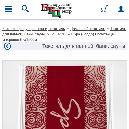
ГЛАВНОЕ МЕНЮ
Контакты
Каталог продукции: ткани, текстиль
>
Домашний текстиль
>
Текстиль
Каталог
для ванной, бани, сауны
>
6с102.411ж1 Spa (бордо) Полотенце
Ткани
махровое 67х150см
Домашний текстиль
Текстиль для ванной, бани, сауны
Одежда
Ковры
Текстиль для ресторанов и
гостиниц
Текстильная галантерея и
фурнитура
Условия работы
Оплата и доставка
Как оформить заказ
Вакансии
Как нас найти
Написать нам