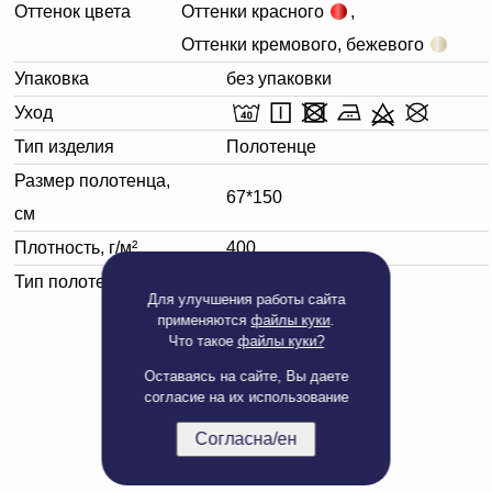
Оттенок цвета
Оттенки красного
,
Оттенки кремового, бежевого
Упаковка
без упаковки
Уход
Тип изделия
Полотенце
Размер полотенца,
67*150
см
Плотность, г/м²
400
Тип полотенца
Банное
Для улучшения работы сайта
применяются
файлы куки
.
Что такое
файлы куки?
Оставаясь на сайте, Вы даете
согласие на их использование
Согласна/ен
Полная версия сайта