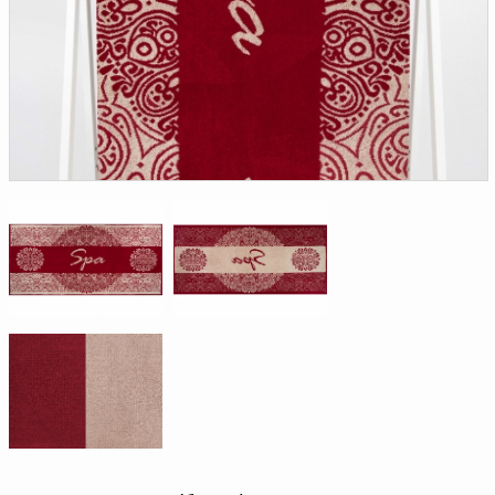
Доверенность на
получение груза
Документы по работе с
персональными данными
Письмо руководителю
Вопросы и ответы
Добавить
Новости | Статьи
в
корзину