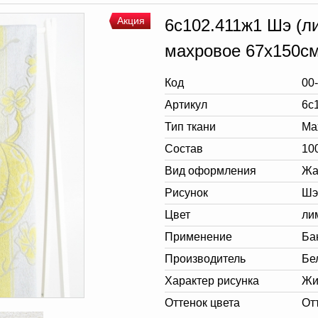
Акция
6с102.411ж1 Шэ (л
махровое 67х150с
Код
00
Артикул
6с
Тип ткани
Ма
Состав
10
Вид оформления
Жа
Рисунок
Шэ
Цвет
ли
Применение
Ба
Производитель
Бе
Характер рисунка
Жи
Оттенок цвета
От