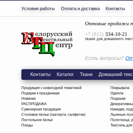
Условия работы
Оплата и доставка
Контакты
Оптовые продажи т
+7 (812)
334-10-21
ткани для домашнего текс
Есть вопросы?
От
Контакты
Каталог
Ткани
Домашний текс
Продукция с новогодней тематикой
Покрывала
Подарки к праздникам
Одеяла
Новинки
Подушки
РАСПРОДАЖА
Декоративны
Сувенирная продукция
Накидки, под
Столовое белье (скатерти, салфетки)
Льняные поло
Постельное белье
Полотенца, 
Пледы
Текстиль для