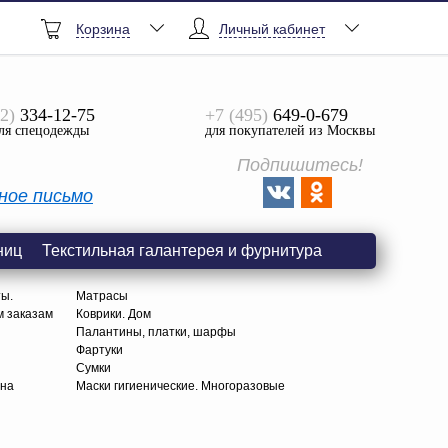
Корзина
Личный кабинет
2)
334-12-75
+7 (495)
649-0-679
ля спецодежды
для покупателей из Москвы
Подпишитесь!
ное письмо
ниц
Текстильная галантерея и фурнитура
ты.
Матрасы
м заказам
Коврики. Дом
Палантины, платки, шарфы
Фартуки
Сумки
тна
Маски гигиенические. Многоразовые