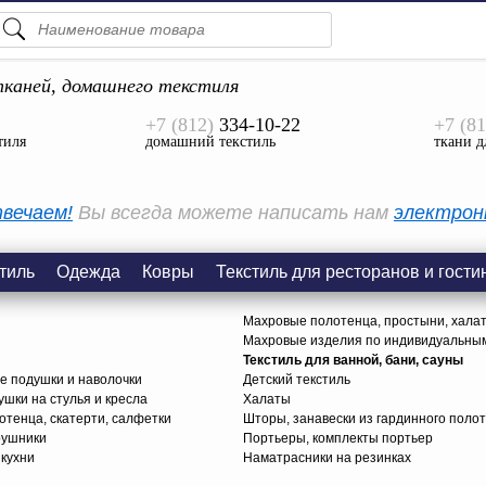
ПОДСКАЗКИ
ТОВАРЫ
каней, домашнего текстиля
+7 (812)
334-10-22
+7 (81
Просмотреть Все
тиля
домашний текстиль
ткани д
КАТЕГОРИИ
вечаем!
Вы всегда можете написать нам
электрон
тиль
Одежда
Ковры
Текстиль для ресторанов и гости
Махровые полотенца, простыни, хала
Махровые изделия по индивидуальны
Текстиль для ванной, бани, сауны
е подушки и наволочки
Детский текстиль
ушки на стулья и кресла
Халаты
тенца, скатерти, салфетки
Шторы, занавески из гардинного поло
рушники
Портьеры, комплекты портьер
 кухни
Наматрасники на резинках