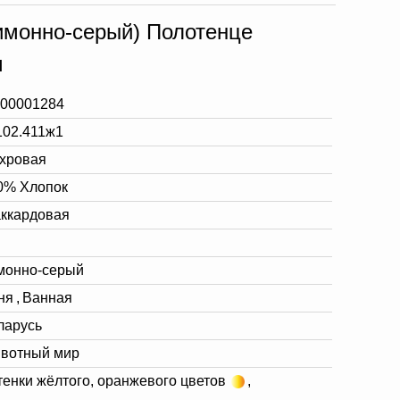
имонно-серый) Полотенце
м
-00001284
102.411ж1
хровая
0% Хлопок
ккардовая
монно-серый
ня
,
Ванная
ларусь
вотный мир
тенки жёлтого, оранжевого цветов
,