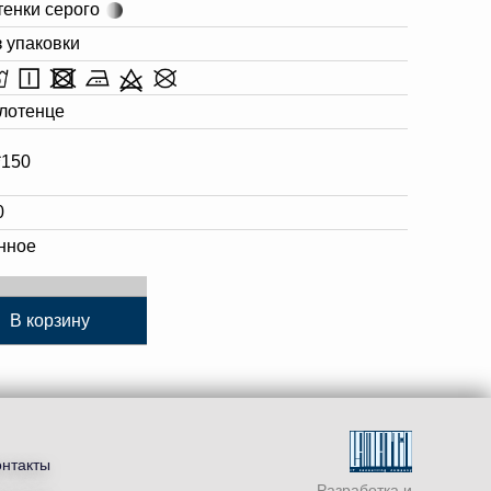
тенки серого
з упаковки
лотенце
*150
0
нное
В корзину
онтакты
Разработка и