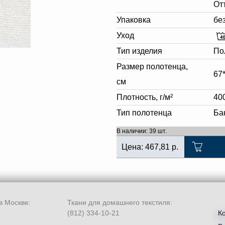
От
Упаковка
бе
Уход
Тип изделия
По
Размер полотенца,
67
см
Плотность, г/м²
40
Тип полотенца
Ба
В наличии: 39 шт.
Цена:
467,81
р.
в Москве:
Ткани для домашнего текстиля:
(812) 334-10-21
К